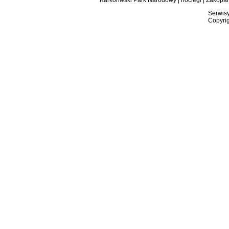
Karkonwski Park Narodowy
|
noclegi
|
Zakopa
Serwisy
Copyrig