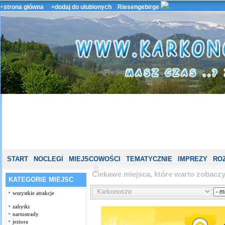
+
strona główna
+dodaj do ulubionych
Riesengebirge
START
NOCLEGI
MIEJSCOWOŚCI
TEMATYCZNIE
IMPREZY
ROZ
Ciekawe miejsca, które warto zobac
KATEGORIE MIEJSC
wszystkie atrakcje
zabytki
nartostrady
jeziora