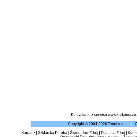
Korzystanie z serwisu www.karkonosze.
Copyright © 2004-2026 Tenet s.c.
|
L
|
Karpacz
|
Szklarska Poręba
|
Świeradów Zdrój
|
Polanica Zdrój
|
Kudow