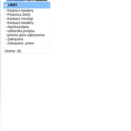
LINKI
Karpacz kwatery
Polanica Zdrój
Karpacz noclegi
Karpacz kwatery
Agroturystyka
szklarska poręba
jelenia góra ogłoszenia
Zakopane
Zakopane, polen
Online: (9)