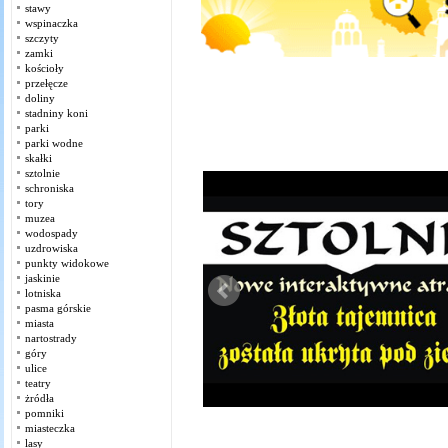
stawy
wspinaczka
szczyty
zamki
kościoły
przełęcze
doliny
stadniny koni
parki
parki wodne
skałki
sztolnie
schroniska
tory
muzea
wodospady
uzdrowiska
punkty widokowe
jaskinie
lotniska
pasma górskie
miasta
nartostrady
góry
ulice
teatry
żródła
pomniki
miasteczka
lasy