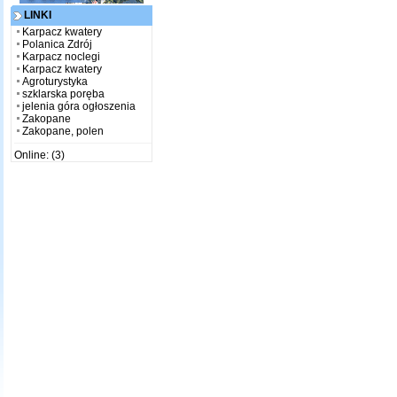
LINKI
Karpacz kwatery
Polanica Zdrój
Karpacz noclegi
Karpacz kwatery
Agroturystyka
szklarska poręba
jelenia góra ogłoszenia
Zakopane
Zakopane, polen
Online: (3)