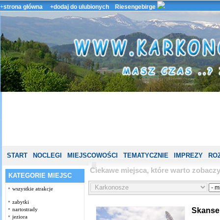
+
strona główna
+dodaj do ulubionych
Riesengebirge
START
NOCLEGI
MIEJSCOWOŚCI
TEMATYCZNIE
IMPREZY
ROZ
Ciekawe miejsca, które warto zobac
KATEGORIE MIEJSC
wszystkie atrakcje
zabytki
Skanse
nartostrady
jeziora