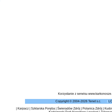
Korzystanie z serwisu www.karkonosze.
Copyright © 2004-2026 Tenet s.c.
|
L
|
Karpacz
|
Szklarska Poręba
|
Świeradów Zdrój
|
Polanica Zdrój
|
Kudow