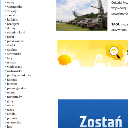
stawy
Oddział Muz
wspinaczka
wojskowej. 
szczyty
powołano do
zamki
kościoły
przełęcze
TAGI:
muz
doliny
aktywnych
stadniny koni
parki
parki wodne
skałki
sztolnie
schroniska
tory
muzea
wodospady
uzdrowiska
punkty widokowe
jaskinie
lotniska
pasma górskie
miasta
nartostrady
góry
ulice
teatry
żródła
pomniki
miasteczka
lasy