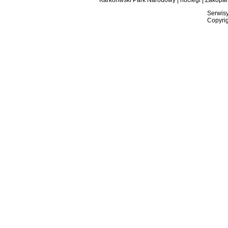
Karkonwski Park Narodowy
|
noclegi
|
Zakopa
Serwisy
Copyrig