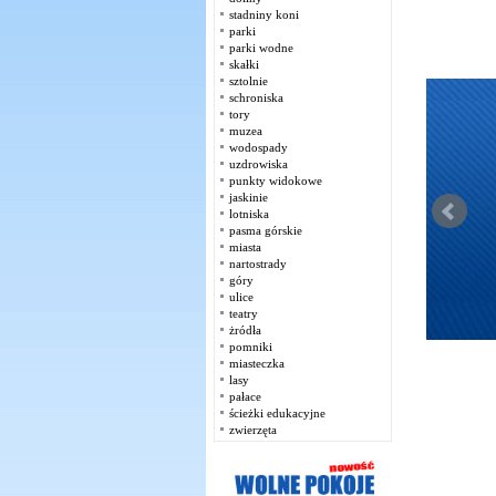
stadniny koni
parki
parki wodne
skałki
sztolnie
schroniska
tory
muzea
wodospady
uzdrowiska
punkty widokowe
jaskinie
lotniska
pasma górskie
miasta
nartostrady
góry
ulice
teatry
żródła
pomniki
miasteczka
lasy
pałace
ścieżki edukacyjne
zwierzęta