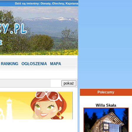
Dziś są imieniny: Donaty, Olechny, Kajetana
RANKING
OGŁOSZENIA
MAPA
Polecamy
Willa Skała