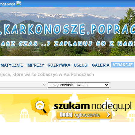
ngebirge
ATRAKCJE
EMATYCZNIE
IMPREZY
ROZRYWKA i USŁUGI
GALERIA
ejsca, które warto zobaczyć w Karkonoszach