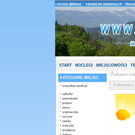
+
strona główna
+dodaj do ulubionych
Riese
START
NOCLEGI
MIEJSCOWOŚCI
T
Ciekawe mi
KATEGORIE MIEJSC
wszystkie atrakcje
zabytki
nartostrady
jeziora
stawy
wspinaczka
szczyty
zamki
kościoły
przełęcze
doliny