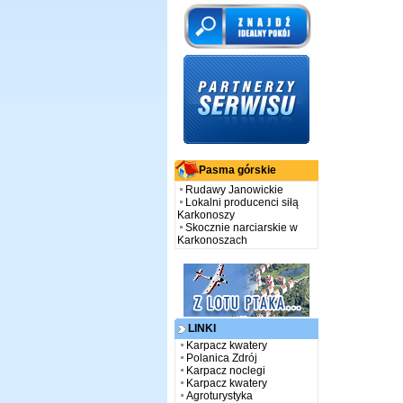
Pasma górskie
Rudawy Janowickie
Lokalni producenci siłą
Karkonoszy
Skocznie narciarskie w
Karkonoszach
LINKI
Karpacz kwatery
Polanica Zdrój
Karpacz noclegi
Karpacz kwatery
Agroturystyka