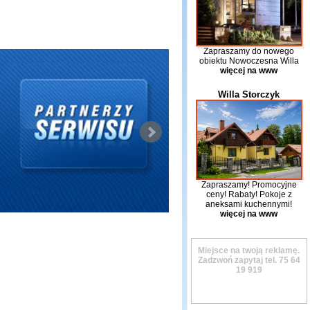
Zapraszamy do nowego
obiektu Nowoczesna Willa
więcej na www
Willa Storczyk
Zapraszamy! Promocyjne
ceny! Rabaty! Pokoje z
aneksami kuchennymi!
więcej na www
Miejsce na twoją reklamę.
Zadzwoń zapytaj tel.
75 64
19 919