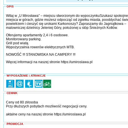
OPIS
Witaj w „U Mirosława” – miejscu stworzonym do wypoczynkuSzukasz spokojn
miejsca w górach, gdzie możesz odpocząć od zgiełku miasta, pooddychać św
powietrzem i cieszyć się urokami Karkonoszy? Zapraszamy do Jagniątkowa –
malowniczej dzielnicy Jeleniej Góry, położonej u stóp Śnieżnych Kotłów.
Oferujemy apartamenty 2,4 i 6 osobowe.
Monitorowany parking.
Grill pod wiatą
Wypożyczalnia rowerów elektrycznych MTB.
NOWOŚĆ !!! STANOWISKA NA CAMPERY !!!
Więcej informacji na naszej stronie https://umiroslawa.pl
WYPOSAŻENIE i ATRAKCJE
CENNIK
Ceny od 80 zł/osoba
Przy dłuższych pobytach mozliwość negocjacji ceny.
aktalne ceny na naszej stronie https://umiroslawa.pl
PROMOCJA