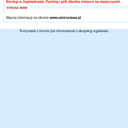
Noclegi w Jagniątkowie. Parking i grill. Idealne miejsce na wypoczynek.
STRONA WWW
Więcej informacji na stronie
www.umiroslawa.pl
Korzystanie z serwisu jest równoznaczne z akceptacją
regulaminu