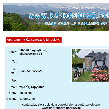
Apartamenty Karkonosze U Mirosława
58-570 Jagniątków ,
Adres:
Michałowicka 31
Tel.
Tel.
(+48) 508127528
kom.
Fax:
E-mail:
wyďż˝lij zapytanie
Ceny:
od
80
zďż˝
Czynny:
całorocznie
Kontaktując się z obiektem powołaj się na portal turystyczny
www.karkonosze.popracy.pl