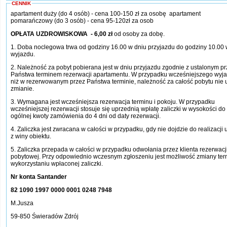
CENNIK
apartament duży (do 4 osób) - cena 100-150 zł za osobę apartament
pomarańczowy (do 3 osób) - cena 95-120zł za osob
OPŁATA UZDROWISKOWA - 6,00 zł
od osoby za dobę.
1. Doba noclegowa trwa od godziny 16.00 w dniu przyjazdu do godziny 10.00 
wyjazdu.
2. Należność za pobyt pobierana jest w dniu przyjazdu zgodnie z ustalonym p
Państwa terminem rezerwacji apartamentu. W przypadku wcześniejszego wyj
niż w rezerwowanym przez Państwa terminie, należność za całość pobytu nie 
zmianie.
3. Wymagana jest wcześniejsza rezerwacja terminu i pokoju. W przypadku
wcześniejszej rezerwacji stosuje się uprzednią wpłatę zaliczki w wysokości d
ogólnej kwoty zamówienia do 4 dni od daty rezerwacji.
4. Zaliczka jest zwracana w całości w przypadku, gdy nie dojdzie do realizacji 
z winy obiektu.
5. Zaliczka przepada w całości w przypadku odwołania przez klienta rezerwacj
pobytowej. Przy odpowiednio wczesnym zgłoszeniu jest możliwość zmiany ter
wykorzystaniu wpłaconej zaliczki.
Nr konta Santander
82 1090 1997 0000 0001 0248 7948
M.Jusza
59-850 Świeradów Zdrój