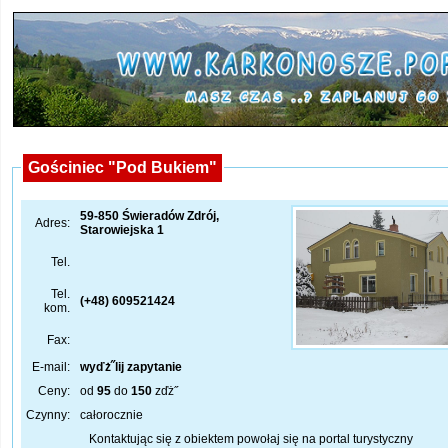
Gościniec "Pod Bukiem"
59-850 Świeradów Zdrój,
Adres:
Starowiejska 1
Tel.
Tel.
(+48) 609521424
kom.
Fax:
E-mail:
wyďż˝lij zapytanie
Ceny:
od
95
do
150
zďż˝
Czynny:
całorocznie
Kontaktując się z obiektem powołaj się na portal turystyczny