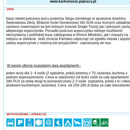
www.karkonosze.popracy.pl
OPIS
Nasz obiekt położony jest u podnóża Stogu Izerskiego w spokojnej dzielnicy
Świeradowa Zdrój. Bliskość Kolei Gondolowej SKI SUN oraz licznych szklakó
zarówno rowerowych (w tym leśnych ścieżek Single Track) jak i pieszych zach
aktywnego wypoczynku. Ponadto podczas wypoczynku istnieje możliwość
skorzystania z pobliskiej bazy zabiegowej w Klinice Młodości, jak i masaży na
miejscu w obiekcie. Jeśli chcecie Państwo odpocząć od zgiełku miasta i spędz
udany wypoczynek z rodziną lub przyjaciółmi - zapraszamy do nas.
W swojej ofercie posiadamy dwa apartamenty :
jeden duży dla 2- 4 osób (2 sypialnie, pokój dzienny z TV, łazienka, kuchnia z
pełnym wyposażeniem). Cena w zależności od ilości osób za cały apartament 
380 PLN za dobę drugi to pomarańczowy 2-3 osób (sypialnia, pokój z tv i otw
aneksem kuchennym, łazienka). Cena od 250-280 zł doba za całe mieszkank
WYPOSAŻENIE i ATRAKCJE