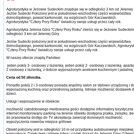
Agroturystyka w Jeżowie Sudeckim znajduje się w odległości 3 km od Jeleniej 
Jeżów Sudecki Położony jest w południowo-wschodniej części województwa
dolnośląskiego, powiat karkonoski, na wzgórzach Gór Kaczawskich.
Agroturystyka "Cztery Pory Roku" świadczy swoje usługi przez cały rok.
Agroturystyka Jelenia Góra "Cztery Pory Roku" mieści się w Jeżowie Sudecki
odległości 3 km od Jeleniej Góry.
Jeżów Sudecki położony jest w południowo-wschodniej części województwa
dolnośląskiego, powiat karkonoski, na wzgórzach Gór Kaczawskich, Agroturys
"Cztery Pory Roku" świadczy swoje usługi przez cały rok.
W naszej ofercie znajdą Państwo:
jeden pokój 3- osobowy z łazienką jeden pokój 2- osobowy z łazienką apart
2 osobowy z łazienką, z dobrze wyposażonym aneksem kuchennym i jadalnią.
Cena od 50 zł/osoba.
Ponadto pokój 2 i 3-osobowy posiada wspólny salon ze stylowo urządzoną i d
wyposażoną kuchnią oraz przestronną jadalnią. Istnieje możliwość dostawek d
dzieci.
Usługi i wyposażenie w obiekcie:
możliwość całodobowego meldowania gości dostępne informatory turystyczne
internet monitorowany parking na terenie obiektu dostępna pralka, żelazko, d
do prasowania dostęp do TV akceptacja zwierząt domowych możliwość
wypożyczenia rowerów miejsce grillowe
Obiekt położony jest w odległości 10 m od przystanku autobusowego miejskiej
komunikacji. Dzięki temu istnieje łatwy i szybki dojazd do Jeleniej Góry (10min