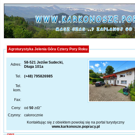
Agroturystyka Jelenia Góra Cztery Pory Roku
58-521 Jeżów Sudecki,
Adres:
Długa 101a
Tel.
(+48) 795826985
Tel.
kom.
Fax:
Ceny:
od
50
zďż˝
Czynny:
całorocznie
Kontaktując się z obiektem powołaj się na portal turystyczny
www.karkonosze.popracy.pl
OPIS