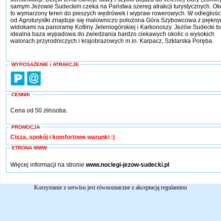
samym Jeżowie Sudeckim czeka na Państwa szereg atrakcji turystycznych. Ok
to wymarzony teren do pieszych wędrówek i wypraw rowerowych. W odległośc
od Agroturystki znajduje się malowniczo położona Góra Szybowcowa z piękny
widokami na panoramę Kotliny Jeleniogórskiej i Karkonoszy. Jeżów Sudecki to
idealna baza wypadowa do zwiedzania bardzo ciekawych okolic o wysokich
walorach przyrodniczych i krajobrazowych m.in. Karpacz, Szklarska Poręba.
WYPOSAŻENIE i ATRAKCJE
CENNIK
Cena od 50 zł/osoba.
PROMOCJA
Cisza, spokój i komfortowe warunki :)
STRONA WWW
Więcej informacji na stronie
www.noclegi-jezow-sudecki.pl
Korzystanie z serwisu jest równoznaczne z akceptacją
regulaminu