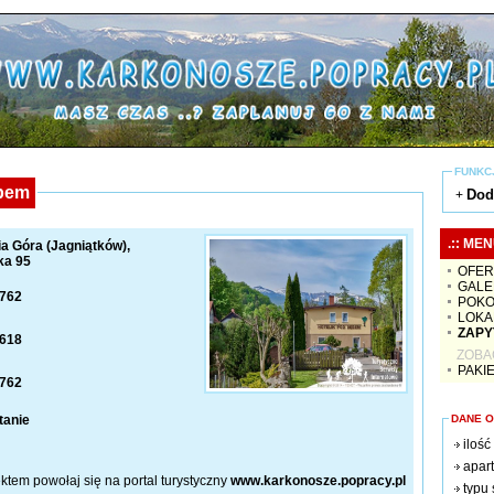
FUNKC
ębem
Dod
+
.:: MEN
ia Góra (Jagniątków),
ka 95
OFER
GALE
4762
POKO
LOKA
ZAPY
0618
ZOBA
PAKI
4762
DANE O
tanie
ilość
apar
ektem powołaj się na portal turystyczny
www.karkonosze.popracy.pl
typu 