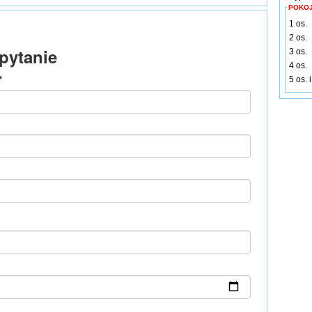
POKO
1 os.
2 os.
3 os.
4 os.
5 os. 