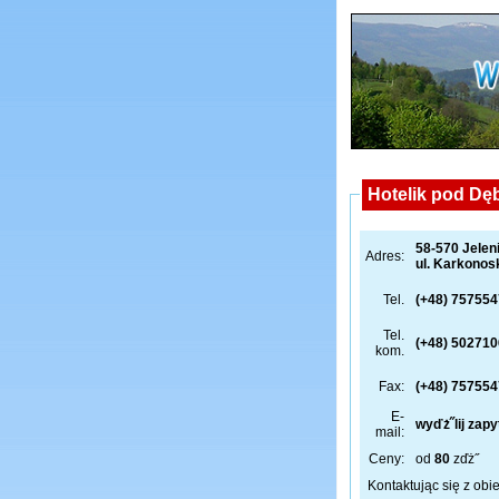
Hotelik pod D
58-570 Jelen
Adres:
ul. Karkonos
Tel.
(+48) 75755
Tel.
(+48) 50271
kom.
Fax:
(+48) 75755
E-
wyďż˝lij zapy
mail:
Ceny:
od
80
zďż˝
Kontaktując się z obi