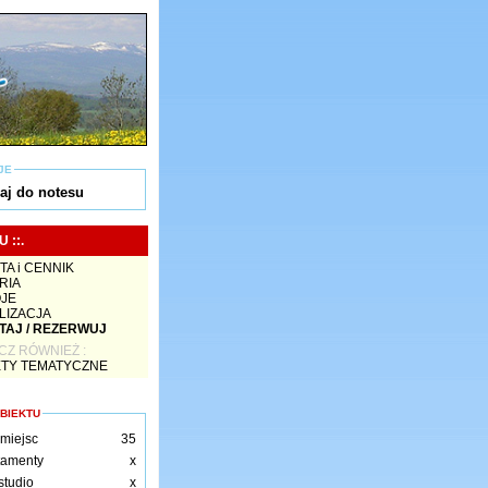
JE
aj do notesu
U ::.
TA i CENNIK
RIA
JE
LIZACJA
TAJ / REZERWUJ
CZ RÓWNIEŻ :
ETY TEMATYCZNE
BIEKTU
 miejsc
35
tamenty
x
studio
x