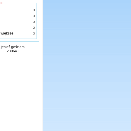
JE
x
x
x
x
i większe
x
jesteś gościem
230641