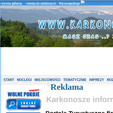
+
strona główna
+dodaj do ulubionych
Riesengebirge
START
NOCLEGI
MIEJSCOWOŚCI
TEMATYCZNIE
IMPREZY
ROZ
Reklama
Karkonosze infor