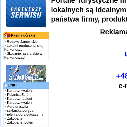
Portale Turystyczne f
lokalnych są idealny
państwa firmy, produkt
Reklama
Pasma górskie
Rudawy Janowickie
Lokalni producenci siłą
Karkonoszy
Skocznie narciarskie w
Karkonoszach
+48
e-
LINKI
Karpacz kwatery
Polanica Zdrój
Karpacz noclegi
Karpacz kwatery
Agroturystyka
szklarska poręba
jelenia góra ogłoszenia
Zakopane
Zakopane, polen