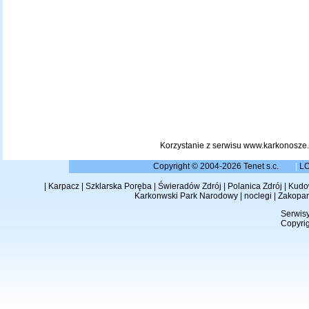
Korzystanie z serwisu www.karkonosze.
Copyright © 2004-2026 Tenet s.c.
|
L
|
Karpacz
|
Szklarska Poręba
|
Świeradów Zdrój
|
Polanica Zdrój
|
Kudow
Karkonwski Park Narodowy
|
noclegi
|
Zakopa
Serwisy
Copyrig