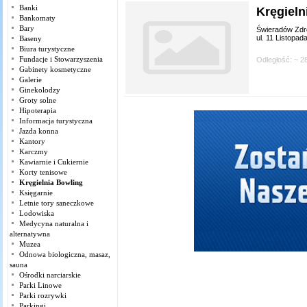
Banki
Kręgiel
Bankomaty
Bary
Świeradów Zdr
ul. 11 Listopad
Baseny
Biura turystyczne
Fundacje i Stowarzyszenia
Odległość: ~ 2
Gabinety kosmetyczne
Galerie
Ginekolodzy
Groty solne
Hipoterapia
Informacja turystyczna
Jazda konna
Kantory
Karczmy
Kawiarnie i Cukiernie
Korty tenisowe
Kręgielnia Bowling
Księgarnie
Letnie tory saneczkowe
Lodowiska
Medycyna naturalna i
alternatywna
Muzea
Odnowa biologiczna, masaz,
sauna
Ośrodki narciarskie
Parki Linowe
Parki rozrywki
Parkingi