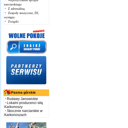
Wypożyczalnie sprzętu
narciarskiego
Z adrenaliną
Zespoły muzyczne, DJ,
występy
Związki
Pasma górskie
Rudawy Janowickie
Lokalni producenci siłą
Karkonoszy
Skocznie narciarskie w
Karkonoszach