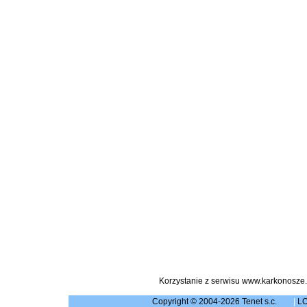
Korzystanie z serwisu www.karkonosze.
Copyright © 2004-2026 Tenet s.c.
|
L