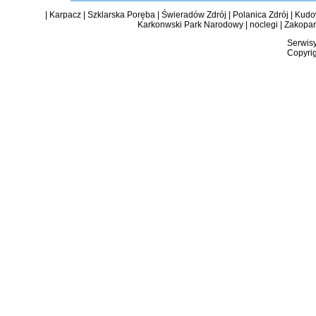
|
Karpacz
|
Szklarska Poręba
|
Świeradów Zdrój
|
Polanica Zdrój
|
Kudow
Karkonwski Park Narodowy
|
noclegi
|
Zakopa
Serwisy
Copyrig