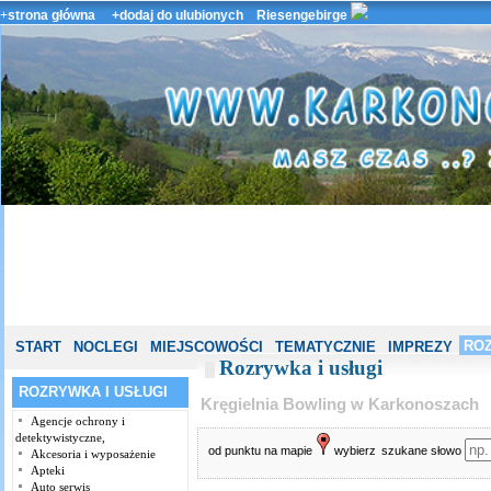
+
strona główna
+dodaj do ulubionych
Riesengebirge
ROZ
START
NOCLEGI
MIEJSCOWOŚCI
TEMATYCZNIE
IMPREZY
Rozrywka i usługi
ROZRYWKA I USŁUGI
Kręgielnia Bowling w Karkonoszach
Agencje ochrony i
detektywistyczne,
od punktu na mapie
wybierz
szukane słowo
Akcesoria i wyposażenie
Apteki
Auto serwis