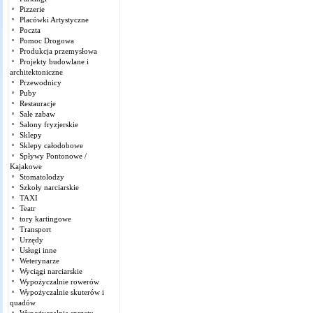
Pizzerie
Placówki Artystyczne
Poczta
Pomoc Drogowa
Produkcja przemysłowa
Projekty budowlane i
architektoniczne
Przewodnicy
Puby
Restauracje
Sale zabaw
Salony fryzjerskie
Sklepy
Sklepy całodobowe
Spływy Pontonowe /
Kajakowe
Stomatolodzy
Szkoły narciarskie
TAXI
Teatr
tory kartingowe
Transport
Urzędy
Usługi inne
Weterynarze
Wyciągi narciarskie
Wypożyczalnie rowerów
Wypożyczalnie skuterów i
quadów