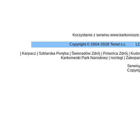
Korzystanie z serwisu www.karkonosze.
Copyright © 2004-2026 Tenet s.c.
|
L
|
Karpacz
|
Szklarska Poręba
|
Świeradów Zdrój
|
Polanica Zdrój
|
Kudow
Karkonwski Park Narodowy
|
noclegi
|
Zakopa
Serwisy
Copyrig