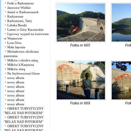
Fotki z Radomierza
Janowice Wielkie
Jesień w Karkonoszach
Karkonosze
Karkonosze, Tatry
Labska Bouda
Latem w Góry Kaczawskie
Lipcowy wyjazd na żwirownie
w Wojanowie
Łysa Góra
Fotka nr 665
Fot
Mała Japonia
Michałowice okoliczna
panorama
Miłków i okolice zimą.
Miłków k/Karpacza
Miłków zimą
Na Szybowcowej Górze
nowy album
nowy album
nowy album
nowy album
nowy album
nowy album
Fotka nr 669
Fot
nowy album
OBIEKT TURYSTYCZNY
"RELAX NAD POTOKIEM"
OBIEKT TURYSTYCZNY
"RELAX NAD POTOKIEM"
OBIEKT TURYSTYCZNY
"RELAX NAD POTOKIEM"