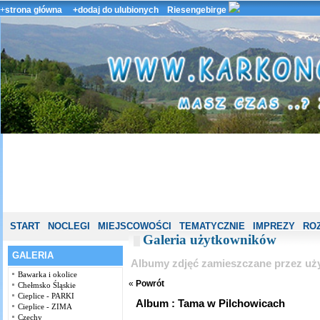
+
strona główna
+dodaj do ulubionych
Riesengebirge
START
NOCLEGI
MIEJSCOWOŚCI
TEMATYCZNIE
IMPREZY
ROZ
Galeria użytkowników
GALERIA
Albumy zdjęć zamieszczane przez uż
Bawarka i okolice
«
Powrót
Chełmsko Śląskie
Cieplice - PARKI
Album : Tama w Pilchowicach
Cieplice - ZIMA
Czechy