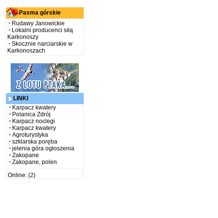
Pasma górskie
Rudawy Janowickie
Lokalni producenci siłą
Karkonoszy
Skocznie narciarskie w
Karkonoszach
LINKI
Karpacz kwatery
Polanica Zdrój
Karpacz noclegi
Karpacz kwatery
Agroturystyka
szklarska poręba
jelenia góra ogłoszenia
Zakopane
Zakopane, polen
Online: (2)