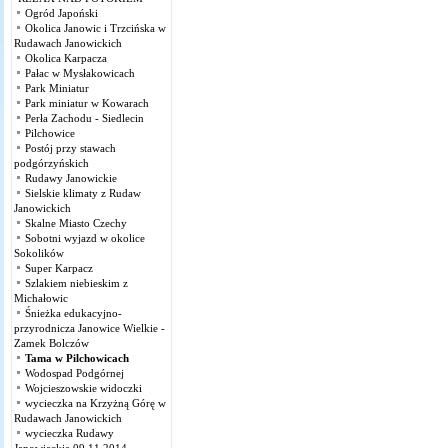
Ogród Japoński
Okolica Janowic i Trzcińska w
Rudawach Janowickich
Okolica Karpacza
Pałac w Mysłakowicach
Park Miniatur
Park miniatur w Kowarach
Perła Zachodu - Siedlecin
Pilchowice
Postój przy stawach
podgórzyńskich
Rudawy Janowickie
Sielskie klimaty z Rudaw
Janowickich
Skalne Miasto Czechy
Sobotni wyjazd w okolice
Sokolików
Super Karpacz
Szlakiem niebieskim z
Michałowic
Śnieżka edukacyjno-
przyrodnicza Janowice Wielkie -
Zamek Bolczów
Tama w Pilchowicach
Wodospad Podgórnej
Wojcieszowskie widoczki
wycieczka na Krzyżną Górę w
Rudawach Janowickich
wycieczka Rudawy