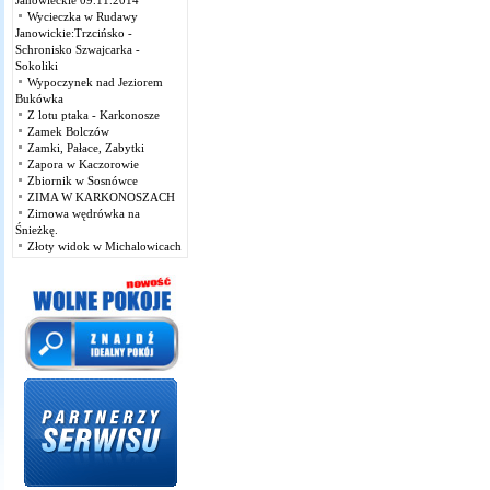
Janowieckie 09.11.2014
Wycieczka w Rudawy
Janowickie:Trzcińsko -
Schronisko Szwajcarka -
Sokoliki
Wypoczynek nad Jeziorem
Bukówka
Z lotu ptaka - Karkonosze
Zamek Bolczów
Zamki, Pałace, Zabytki
Zapora w Kaczorowie
Zbiornik w Sosnówce
ZIMA W KARKONOSZACH
Zimowa wędrówka na
Śnieżkę.
Złoty widok w Michalowicach