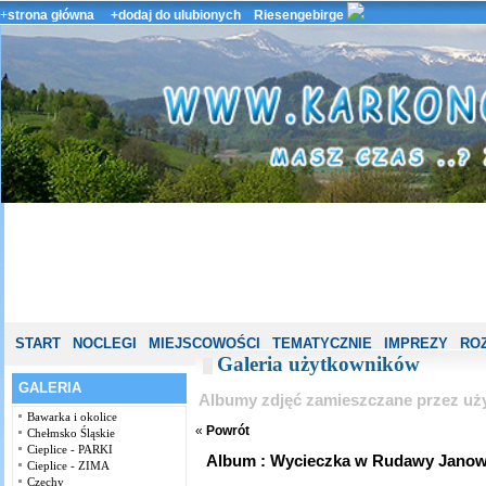
+
strona główna
+dodaj do ulubionych
Riesengebirge
START
NOCLEGI
MIEJSCOWOŚCI
TEMATYCZNIE
IMPREZY
ROZ
Galeria użytkowników
GALERIA
Albumy zdjęć zamieszczane przez uż
Bawarka i okolice
«
Powrót
Chełmsko Śląskie
Cieplice - PARKI
Album : Wycieczka w Rudawy Janowic
Cieplice - ZIMA
Czechy