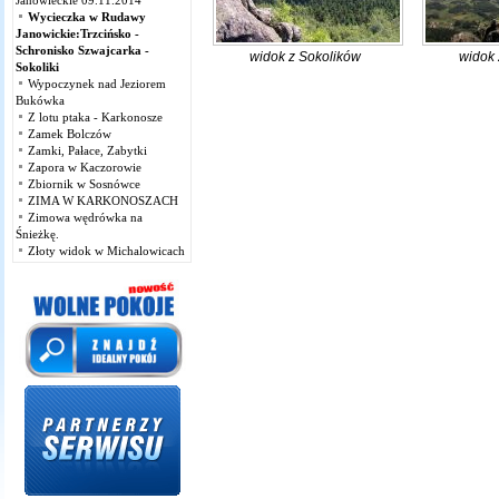
Janowieckie 09.11.2014
Wycieczka w Rudawy
Janowickie:Trzcińsko -
Schronisko Szwajcarka -
widok z Sokolików
widok 
Sokoliki
Wypoczynek nad Jeziorem
Bukówka
Z lotu ptaka - Karkonosze
Zamek Bolczów
Zamki, Pałace, Zabytki
Zapora w Kaczorowie
Zbiornik w Sosnówce
ZIMA W KARKONOSZACH
Zimowa wędrówka na
Śnieżkę.
Złoty widok w Michalowicach