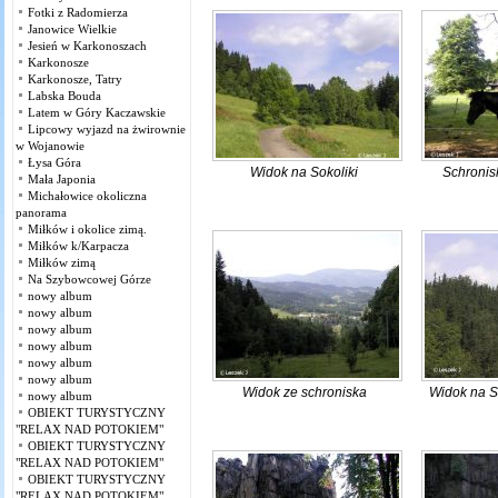
Fotki z Radomierza
Janowice Wielkie
Jesień w Karkonoszach
Karkonosze
Karkonosze, Tatry
Labska Bouda
Latem w Góry Kaczawskie
Lipcowy wyjazd na żwirownie
w Wojanowie
Łysa Góra
Widok na Sokoliki
Schronis
Mała Japonia
Michałowice okoliczna
panorama
Miłków i okolice zimą.
Miłków k/Karpacza
Miłków zimą
Na Szybowcowej Górze
nowy album
nowy album
nowy album
nowy album
nowy album
nowy album
Widok ze schroniska
Widok na So
nowy album
OBIEKT TURYSTYCZNY
"RELAX NAD POTOKIEM"
OBIEKT TURYSTYCZNY
"RELAX NAD POTOKIEM"
OBIEKT TURYSTYCZNY
"RELAX NAD POTOKIEM"