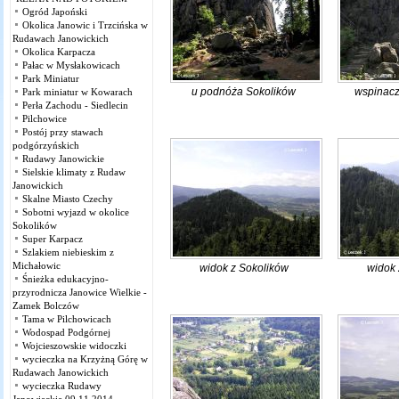
Ogród Japoński
Okolica Janowic i Trzcińska w
Rudawach Janowickich
Okolica Karpacza
Pałac w Mysłakowicach
Park Miniatur
u podnóża Sokolików
wspinacz
Park miniatur w Kowarach
Perła Zachodu - Siedlecin
Pilchowice
Postój przy stawach
podgórzyńskich
Rudawy Janowickie
Sielskie klimaty z Rudaw
Janowickich
Skalne Miasto Czechy
Sobotni wyjazd w okolice
Sokolików
Super Karpacz
Szlakiem niebieskim z
Michałowic
widok z Sokolików
widok 
Śnieżka edukacyjno-
przyrodnicza Janowice Wielkie -
Zamek Bolczów
Tama w Pilchowicach
Wodospad Podgórnej
Wojcieszowskie widoczki
wycieczka na Krzyżną Górę w
Rudawach Janowickich
wycieczka Rudawy