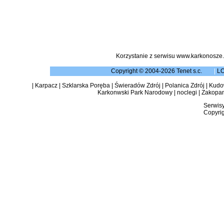
Korzystanie z serwisu www.karkonosze.
Copyright © 2004-2026 Tenet s.c.
|
L
|
Karpacz
|
Szklarska Poręba
|
Świeradów Zdrój
|
Polanica Zdrój
|
Kudow
Karkonwski Park Narodowy
|
noclegi
|
Zakopa
Serwisy
Copyrig