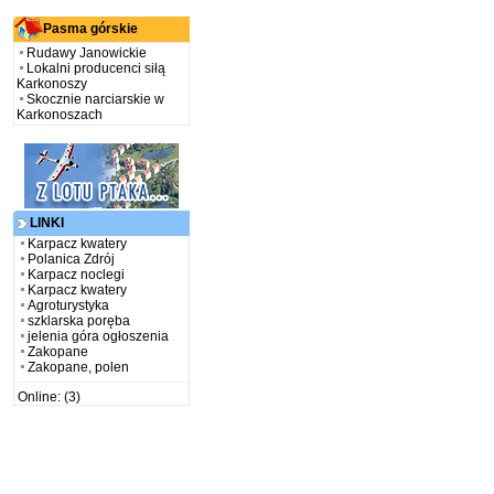
Pasma górskie
Rudawy Janowickie
Lokalni producenci siłą
Karkonoszy
Skocznie narciarskie w
Karkonoszach
LINKI
Karpacz kwatery
Polanica Zdrój
Karpacz noclegi
Karpacz kwatery
Agroturystyka
szklarska poręba
jelenia góra ogłoszenia
Zakopane
Zakopane, polen
Online: (3)