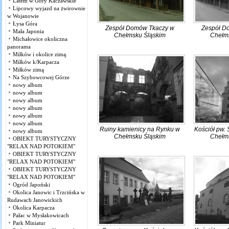
Latem w Góry Kaczawskie
Lipcowy wyjazd na żwirownie
w Wojanowie
Łysa Góra
Zespół Domów Tkaczy w
Zespół D
Mała Japonia
Chełmsku Śląskim
Chełm
Michałowice okoliczna
panorama
Miłków i okolice zimą.
Miłków k/Karpacza
Miłków zimą
Na Szybowcowej Górze
nowy album
nowy album
nowy album
nowy album
nowy album
nowy album
Ruiny kamienicy na Rynku w
Kościół pw. 
nowy album
Chełmsku Śląskim
Chełm
OBIEKT TURYSTYCZNY
"RELAX NAD POTOKIEM"
OBIEKT TURYSTYCZNY
"RELAX NAD POTOKIEM"
OBIEKT TURYSTYCZNY
"RELAX NAD POTOKIEM"
Ogród Japoński
Okolica Janowic i Trzcińska w
Rudawach Janowickich
Okolica Karpacza
Pałac w Mysłakowicach
Park Miniatur