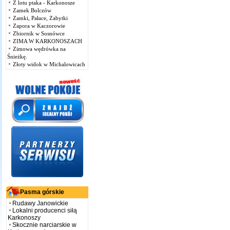
Z lotu ptaka - Karkonosze
Zamek Bolczów
Zamki, Pałace, Zabytki
Zapora w Kaczorowie
Zbiornik w Sosnówce
ZIMA W KARKONOSZACH
Zimowa wędrówka na
Śnieżkę.
Złoty widok w Michalowicach
Pasma górskie
Rudawy Janowickie
Lokalni producenci siłą
Karkonoszy
Skocznie narciarskie w