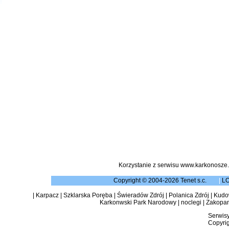
Korzystanie z serwisu www.karkonosze.
Copyright © 2004-2026 Tenet s.c.
|
L
|
Karpacz
|
Szklarska Poręba
|
Świeradów Zdrój
|
Polanica Zdrój
|
Kudow
Karkonwski Park Narodowy
|
noclegi
|
Zakopa
Serwisy
Copyrig