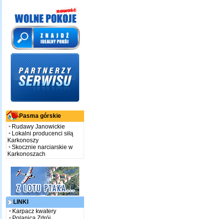
Pasma górskie
Rudawy Janowickie
Lokalni producenci siłą
Karkonoszy
Skocznie narciarskie w
Karkonoszach
LINKI
Karpacz kwatery
Polanica Zdrój