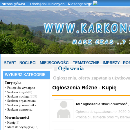
+
strona główna
+dodaj do ulubionych
Riesengebirge
START
NOCLEGI
MIEJSCOWOŚCI
TEMATYCZNIE
IMPREZY
ROZ
Ogłoszenia
WYBIERZ KATEGORIE
Ogłoszenia, oferty zapytania użytko
Turystyka
Ogłoszenia Różne - Kupię
Pokoje do wynajęcia
Szukam innych
(0)
Szukam noclegu
(259)
Szukam organizatora
Tel.:
ogłoszenie straciło ważność ,
Szukam przewodnika
Szukam transportu
Ogłoszenie opublikowano:
2020-0
Nieruchomości
Prośba o usunięcie prosimy kierow
Kupię
(2)
Mam do wynajęcia
(14)