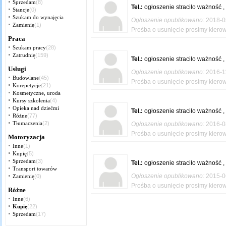
Sprzedam
(8)
Tel.:
ogłoszenie straciło ważność ,
Stancje
(0)
Szukam do wynajęcia
Ogłoszenie opublikowano:
2018-0
Zamienię
(1)
Prośba o usunięcie prosimy kierow
Praca
Szukam pracy
(28)
Zatrudnię
(159)
Tel.:
ogłoszenie straciło ważność ,
Usługi
Ogłoszenie opublikowano:
2016-1
Budowlane
(45)
Prośba o usunięcie prosimy kierow
Korepetycje
(21)
Kosmetyczne, uroda
Kursy szkolenia
(4)
Opieka nad dziećmi
Tel.:
ogłoszenie straciło ważność ,
Różne
(77)
Tłumaczenia
(2)
Ogłoszenie opublikowano:
2016-0
Prośba o usunięcie prosimy kierow
Motoryzacja
Inne
(1)
Kupię
(5)
Sprzedam
(3)
Tel.:
ogłoszenie straciło ważność ,
Transport towarów
Ogłoszenie opublikowano:
2015-0
Zamienię
(0)
Prośba o usunięcie prosimy kierow
Różne
Inne
(6)
Kupię
(22)
Sprzedam
(17)