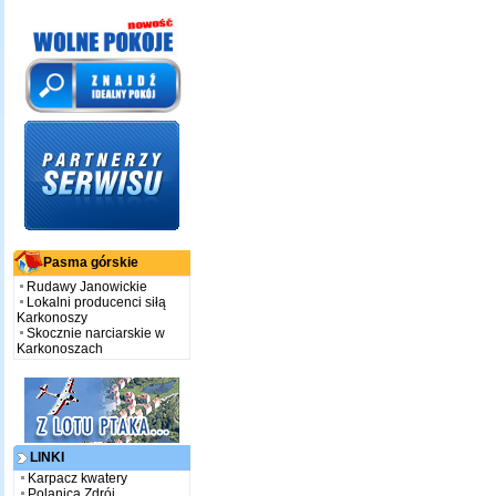
Pasma górskie
Rudawy Janowickie
Lokalni producenci siłą
Karkonoszy
Skocznie narciarskie w
Karkonoszach
LINKI
Karpacz kwatery
Polanica Zdrój