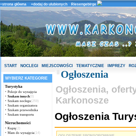
+
strona główna
+dodaj do ulubionych
Riesengebirge
START
NOCLEGI
MIEJSCOWOŚCI
TEMATYCZNIE
IMPREZY
ROZ
Ogłoszenia
WYBIERZ KATEGORIE
Turystyka
Ogłoszenia, ofert
Pokoje do wynajęcia
Szukam innych
(0)
Karkonosze
Szukam noclegu
(259)
Szukam organizatora
Szukam przewodnika
Ogłoszenia Tury
Szukam transportu
Nieruchomości
Kupię
(2)
Mam do wynajęcia
(14)
OGLOSZENIE SPONSOROWANE