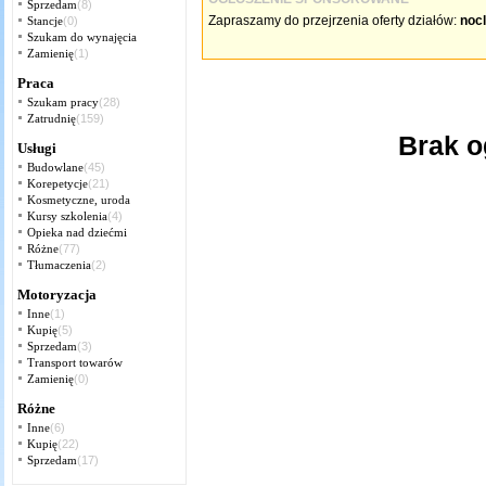
Sprzedam
(8)
Zapraszamy do przejrzenia oferty działów:
noc
Stancje
(0)
Szukam do wynajęcia
Zamienię
(1)
Praca
Szukam pracy
(28)
Zatrudnię
(159)
Brak o
Usługi
Budowlane
(45)
Korepetycje
(21)
Kosmetyczne, uroda
Kursy szkolenia
(4)
Opieka nad dziećmi
Różne
(77)
Tłumaczenia
(2)
Motoryzacja
Inne
(1)
Kupię
(5)
Sprzedam
(3)
Transport towarów
Zamienię
(0)
Różne
Inne
(6)
Kupię
(22)
Sprzedam
(17)