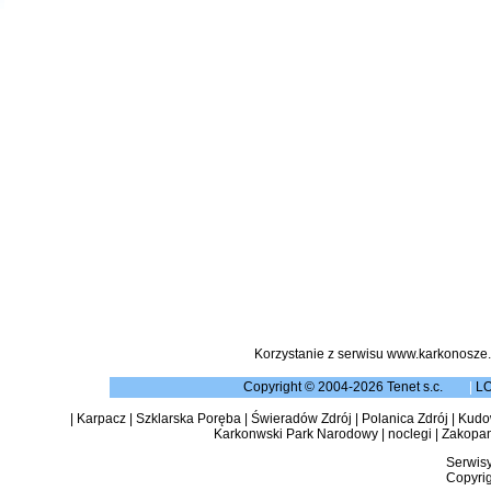
Korzystanie z serwisu www.karkonosze.
Copyright © 2004-2026 Tenet s.c.
|
L
|
Karpacz
|
Szklarska Poręba
|
Świeradów Zdrój
|
Polanica Zdrój
|
Kudow
Karkonwski Park Narodowy
|
noclegi
|
Zakopa
Serwisy
Copyrig