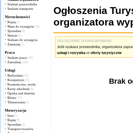
Szukam przewodnika
Ogłoszenia Tury
Szukam transportu
Nieruchomości
organizatora wyp
Kupię
(2)
Mam do wynajęcia
(14)
Sprzedam
(8)
Stancje
(0)
Szukam do wynajęcia
OGLOSZENIE SPONSOROWANE
Zamienię
(1)
Jeśli szukasz przewodnika, organizatora zapra
Praca
usługi i rozrywka
or
oferty turystyczne
Szukam pracy
(28)
Zatrudnię
(159)
Usługi
Budowlane
(45)
Brak o
Korepetycje
(21)
Kosmetyczne, uroda
Kursy szkolenia
(4)
Opieka nad dziećmi
Różne
(77)
Tłumaczenia
(2)
Motoryzacja
Inne
(1)
Kupię
(5)
Sprzedam
(3)
Transport towarów