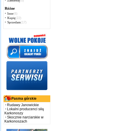
Zamienię
(0)
Różne
Inne
(6)
Kupię
(22)
Sprzedam
(17)
Pasma górskie
Rudawy Janowickie
Lokalni producenci siłą
Karkonoszy
Skocznie narciarskie w
Karkonoszach