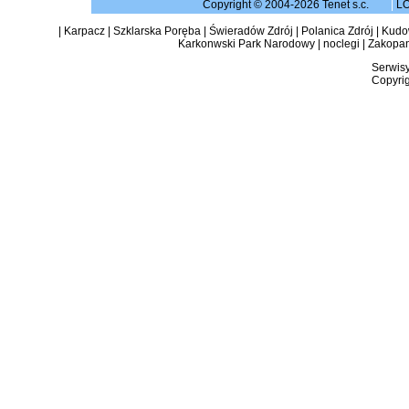
Copyright © 2004-2026 Tenet s.c.
|
L
|
Karpacz
|
Szklarska Poręba
|
Świeradów Zdrój
|
Polanica Zdrój
|
Kudow
Karkonwski Park Narodowy
|
noclegi
|
Zakopa
Serwisy
Copyrig