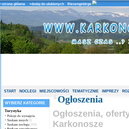
+
strona główna
+dodaj do ulubionych
Riesengebirge
START
NOCLEGI
MIEJSCOWOŚCI
TEMATYCZNIE
IMPREZY
ROZ
Ogłoszenia
WYBIERZ KATEGORIE
Turystyka
Ogłoszenia, ofert
Pokoje do wynajęcia
Szukam innych
(0)
Karkonosze
Szukam noclegu
(259)
Szukam organizatora