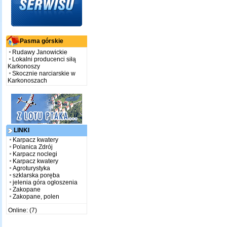
Pasma górskie
Rudawy Janowickie
Lokalni producenci siłą
Karkonoszy
Skocznie narciarskie w
Karkonoszach
LINKI
Karpacz kwatery
Polanica Zdrój
Karpacz noclegi
Karpacz kwatery
Agroturystyka
szklarska poręba
jelenia góra ogłoszenia
Zakopane
Zakopane, polen
Online: (7)