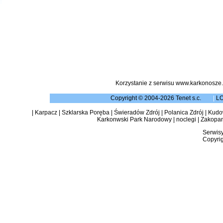
Korzystanie z serwisu www.karkonosze.
Copyright © 2004-2026 Tenet s.c.
|
L
|
Karpacz
|
Szklarska Poręba
|
Świeradów Zdrój
|
Polanica Zdrój
|
Kudow
Karkonwski Park Narodowy
|
noclegi
|
Zakopa
Serwisy
Copyrig