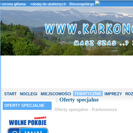
+
strona główna
+dodaj do ulubionych
Riesengebirge
TEMATYCZNIE
START
NOCLEGI
MIEJSCOWOŚCI
IMPREZY
ROZ
Oferty specjalne
OFERTY SPECJALNE
Oferty specjalne - Karkonosze