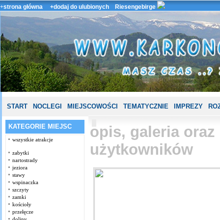
+
strona główna
+dodaj do ulubionych
Riesengebirge
START
NOCLEGI
MIEJSCOWOŚCI
TEMATYCZNIE
IMPREZY
ROZ
KATEGORIE MIEJSC
opis, galeria ora
wszystkie atrakcje
użytkowników
zabytki
nartostrady
jeziora
stawy
wspinaczka
szczyty
zamki
kościoły
przełęcze
doliny