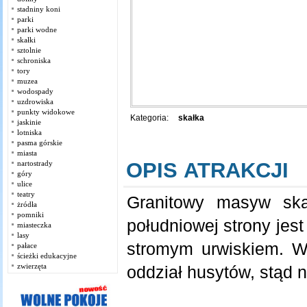
stadniny koni
parki
parki wodne
skałki
sztolnie
schroniska
tory
muzea
wodospady
uzdrowiska
punkty widokowe
Kategoria:
skałka
jaskinie
lotniska
pasma górskie
miasta
OPIS ATRAKCJI
nartostrady
góry
ulice
teatry
Granitowy masyw ska
żródła
pomniki
południowej strony jes
miasteczka
lasy
stromym urwiskiem. W
pałace
ścieżki edukacyjne
zwierzęta
oddział husytów, stąd 