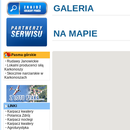
GALERIA
NA MAPIE
Pasma górskie
Rudawy Janowickie
Lokalni producenci siłą
Karkonoszy
Skocznie narciarskie w
Karkonoszach
LINKI
Karpacz kwatery
Polanica Zdrój
Karpacz noclegi
Karpacz kwatery
Agroturystyka