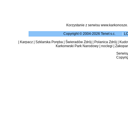
Korzystanie z serwisu www.karkonosze.
Copyright © 2004-2026 Tenet s.c.
|
L
|
Karpacz
|
Szklarska Poręba
|
Świeradów Zdrój
|
Polanica Zdrój
|
Kudow
Karkonwski Park Narodowy
|
noclegi
|
Zakopa
Serwisy
Copyrig