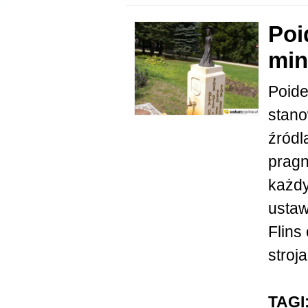
Poi
min
Poide
stano
źródl
pragn
każdy
ustaw
Flins
stroja
TAGI