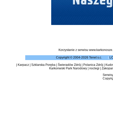
Korzystanie z serwisu www.karkonosze.
Copyright © 2004-2026 Tenet s.c.
|
L
|
Karpacz
|
Szklarska Poręba
|
Świeradów Zdrój
|
Polanica Zdrój
|
Kudow
Karkonwski Park Narodowy
|
noclegi
|
Zakopa
Serwisy
Copyrig