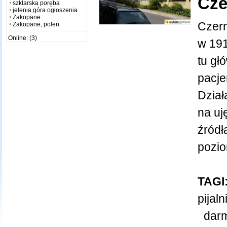
Cze
szklarska poręba
jelenia góra ogłoszenia
Zakopane
Czern
Zakopane, polen
Online: (3)
w 191
tu gł
pacje
Dział
na uj
źródł
pozio
TAGI
pijal
dar