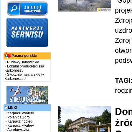
"Gopl
proje
Zdroj
uzdro
Zdrój
otwor
Pasma górskie
podświ
Rudawy Janowickie
Lokalni producenci siłą
Karkonoszy
Skocznie narciarskie w
Karkonoszach
TAGI
rodzi
LINKI
Dom
Karpacz kwatery
Polanica Zdrój
źró
Karpacz noclegi
Karpacz kwatery
Agroturystyka