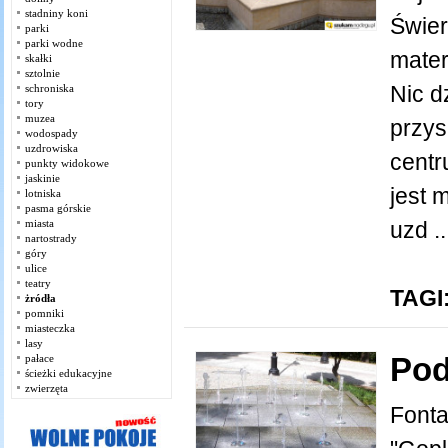
stadniny koni
Świer
parki
parki wodne
mater
skałki
sztolnie
Nic d
schroniska
tory
muzea
przys
wodospady
uzdrowiska
centr
punkty widokowe
jaskinie
jest 
lotniska
pasma górskie
miasta
uzd ..
nartostrady
góry
ulice
teatry
TAGI
żródła
pomniki
miasteczka
lasy
Pod
pałace
ścieżki edukacyjne
zwierzęta
Fonta