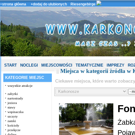
+
strona główna
+dodaj do ulubionych
Riesengebirge
START
NOCLEGI
MIEJSCOWOŚCI
TEMATYCZNIE
IMPREZY
ROZ
Miejsca w kategorii żródła w
KATEGORIE MIEJSC
Ciekawe miejsca, które warto zobac
wszystkie atrakcje
zabytki
nartostrady
jeziora
Fon
stawy
wspinaczka
szczyty
Żabka
zamki
kościoły
przełęcze
Pojaw
doliny