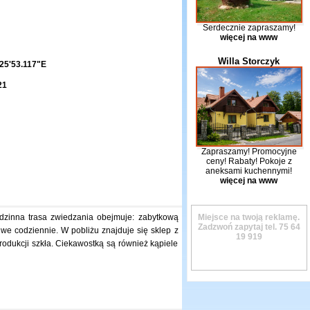
Serdecznie zapraszamy!
więcej na www
Willa Storczyk
25'53.117"E
21
Zapraszamy! Promocyjne
ceny! Rabaty! Pokoje z
aneksami kuchennymi!
więcej na www
odzinna trasa zwiedzania obejmuje: zabytkową
Miejsce na twoją reklamę.
Zadzwoń zapytaj tel.
75 64
iwe codziennie. W pobliżu znajduje się sklep z
19 919
produkcji szkła. Ciekawostką są również kąpiele