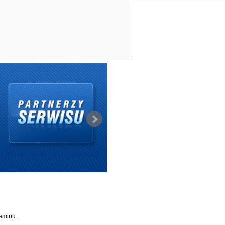
aminu
.