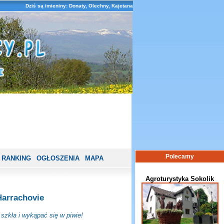
Dziś są imieniny: Donaty, Olechny, Kajetana
Polecamy
RANKING
OGŁOSZENIA
MAPA
Agroturystyka Sokolik
Harrachovie
zkła i wykąpać się w piwie!