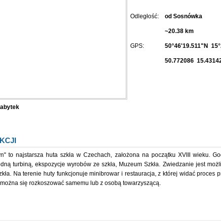
Odległość:
od Sosnówka
~20.38 km
GPS:
50°46'19.511"N 15°
50.772086 15.4314
abytek
KCJI
n" to najstarsza huta szkła w Czechach, założona na początku XVIII wieku. G
wodną turbiną, ekspozycje wyrobów ze szkła, Muzeum Szkła. Zwiedzanie jest możl
kła. Na terenie huty funkcjonuje minibrowar i restauracja, z której widać proces 
i można się rozkoszować samemu lub z osobą towarzyszącą.