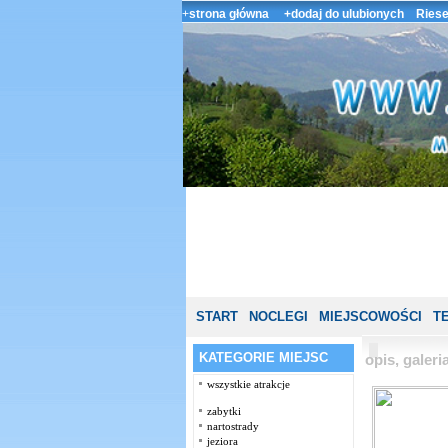
+
strona główna
+dodaj do ulubionych
Riese
START
NOCLEGI
MIEJSCOWOŚCI
T
KATEGORIE MIEJSC
opis, galer
wszystkie atrakcje
zabytki
nartostrady
jeziora