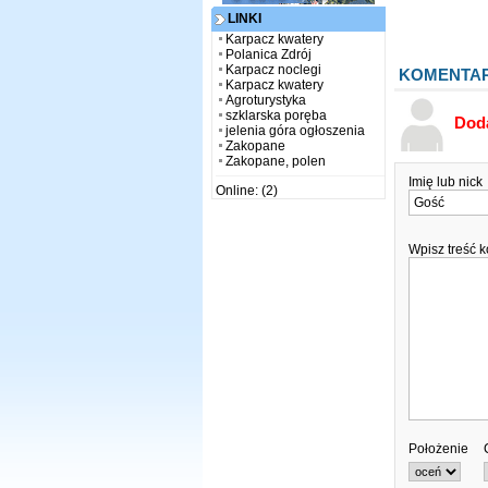
LINKI
Karpacz kwatery
Polanica Zdrój
Karpacz noclegi
KOMENTA
Karpacz kwatery
Agroturystyka
szklarska poręba
Dod
jelenia góra ogłoszenia
Zakopane
Zakopane, polen
Imię lub nick
Online: (2)
Wpisz treść 
Położenie