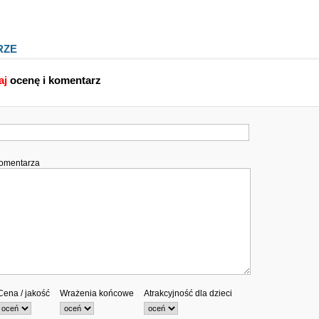
RZE
aj
ocenę i komentarz
komentarza
Cena / jakość
Wrażenia końcowe
Atrakcyjność dla dzieci