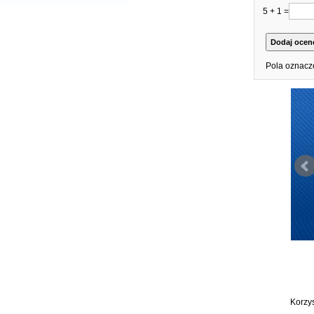
5 + 1 =
Pola oznacz
Korzy