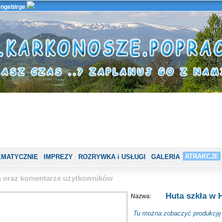
ngebirge
ATRAKCJE
EMATYCZNIE
IMPREZY
ROZRYWKA i USŁUGI
GALERIA
ia oraz komentarze użytkowników
Huta szkła w 
Nazwa:
Tu można zobaczyć produkcję s