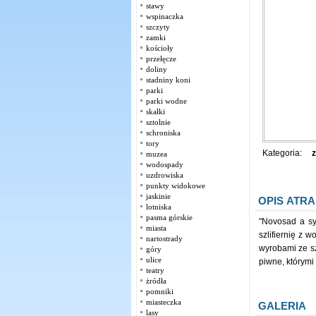
stawy
wspinaczka
szczyty
zamki
kościoły
przełęcze
doliny
stadniny koni
parki
parki wodne
skałki
sztolnie
schroniska
tory
Kategoria:
z
muzea
wodospady
uzdrowiska
punkty widokowe
jaskinie
OPIS ATRA
lotniska
pasma górskie
"Novosad a sy
miasta
szlifiernię z 
nartostrady
wyrobami ze sz
góry
ulice
piwne, którym
teatry
żródła
pomniki
miasteczka
GALERIA
lasy