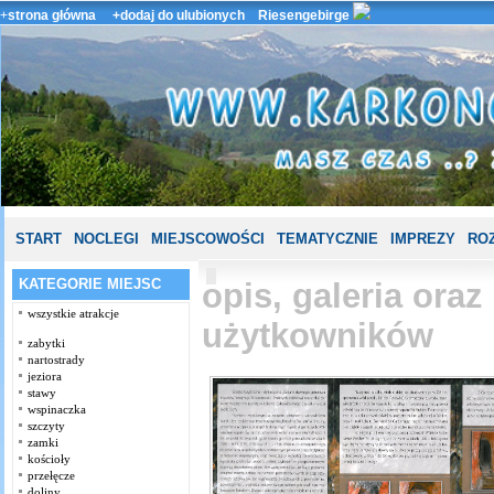
+
strona główna
+dodaj do ulubionych
Riesengebirge
START
NOCLEGI
MIEJSCOWOŚCI
TEMATYCZNIE
IMPREZY
ROZ
KATEGORIE MIEJSC
opis, galeria ora
wszystkie atrakcje
użytkowników
zabytki
nartostrady
jeziora
stawy
wspinaczka
szczyty
zamki
kościoły
przełęcze
doliny