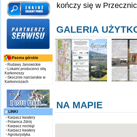
kończy się w Przecznicy
GALERIA UŻYT
Pasma górskie
Rudawy Janowickie
Lokalni producenci siłą
Karkonoszy
Skocznie narciarskie w
Karkonoszach
NA MAPIE
LINKI
Karpacz kwatery
Polanica Zdrój
Karpacz noclegi
Karpacz kwatery
Agroturystyka