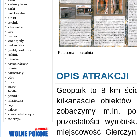
stadniny koni
parki
parki wodne
skałki
sztolnie
schroniska
tory
muzea
wodospady
uzdrowiska
punkty widokowe
Kategoria:
sztolnia
jaskinie
lotniska
pasma górskie
miasta
OPIS ATRAKCJI
nartostrady
góry
ulice
teatry
Geopark to 8 km ścież
żródła
pomniki
kilkanaście obiektów
miasteczka
lasy
zobaczymy m.in. pod
pałace
ścieżki edukacyjne
zwierzęta
pozostałości wyrobis
miejscowość Gierczyn