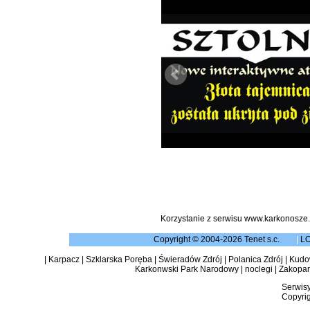
Korzystanie z serwisu www.karkonosze.
Copyright © 2004-2026 Tenet s.c.
|
L
|
Karpacz
|
Szklarska Poręba
|
Świeradów Zdrój
|
Polanica Zdrój
|
Kudow
Karkonwski Park Narodowy
|
noclegi
|
Zakopa
Serwisy
Copyrig