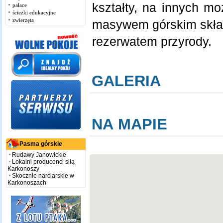
kształty, na innych m
pałace
ścieżki edukacyjne
zwierzęta
masywem górskim skład
rezerwatem przyrody.
GALERIA
NA MAPIE
Pasma górskie
Rudawy Janowickie
Lokalni producenci siłą
Karkonoszy
Skocznie narciarskie w
Karkonoszach