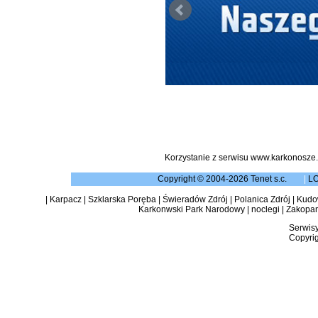
Korzystanie z serwisu www.karkonosze.
Copyright © 2004-2026 Tenet s.c.
|
L
|
Karpacz
|
Szklarska Poręba
|
Świeradów Zdrój
|
Polanica Zdrój
|
Kudow
Karkonwski Park Narodowy
|
noclegi
|
Zakopa
Serwisy
Copyrig