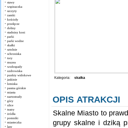
stawy
wspinaczka
szczyty
zamki
kościoły
przełęcze
doliny
stadniny koni
parki
parki wodne
skałki
sztolnie
schroniska
tory
muzea
wodospady
uzdrowiska
punkty widokowe
Kategoria:
skałka
jaskinie
lotniska
pasma górskie
miasta
OPIS ATRAKCJI
nartostrady
góry
ulice
teatry
Skalne Miasto to prawd
żródła
pomniki
grupy skalne i dziką p
miasteczka
lasy