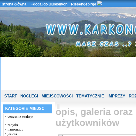
+
strona główna
+dodaj do ulubionych
Riesengebirge
START
NOCLEGI
MIEJSCOWOŚCI
TEMATYCZNIE
IMPREZY
ROZ
KATEGORIE MIEJSC
opis, galeria ora
wszystkie atrakcje
użytkowników
zabytki
nartostrady
jeziora