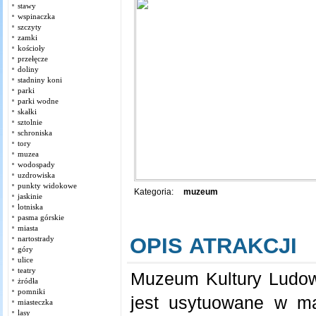
stawy
wspinaczka
szczyty
zamki
kościoły
przełęcze
doliny
stadniny koni
parki
parki wodne
skałki
sztolnie
schroniska
tory
muzea
wodospady
uzdrowiska
punkty widokowe
Kategoria:
muzeum
jaskinie
lotniska
pasma górskie
miasta
OPIS ATRAKCJI
nartostrady
góry
ulice
teatry
Muzeum Kultury Ludow
żródła
pomniki
jest usytuowane w ma
miasteczka
lasy