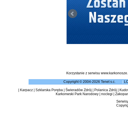
Korzystanie z serwisu www.karkonosze.
Copyright © 2004-2026 Tenet s.c.
|
L
|
Karpacz
|
Szklarska Poręba
|
Świeradów Zdrój
|
Polanica Zdrój
|
Kudow
Karkonwski Park Narodowy
|
noclegi
|
Zakopa
Serwisy
Copyrig