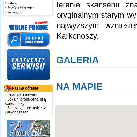
terenie skansenu zn
pałace
ścieżki edukacyjne
zwierzęta
oryginalnym starym wy
najwyższym wzniesie
Karkonoszy.
GALERIA
NA MAPIE
Pasma górskie
Rudawy Janowickie
Lokalni producenci siłą
Karkonoszy
Skocznie narciarskie w
Karkonoszach