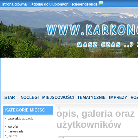
+
strona główna
+dodaj do ulubionych
Riesengebirge
START
NOCLEGI
MIEJSCOWOŚCI
TEMATYCZNIE
IMPREZY
ROZ
KATEGORIE MIEJSC
opis, galeria ora
wszystkie atrakcje
użytkowników
zabytki
nartostrady
jeziora