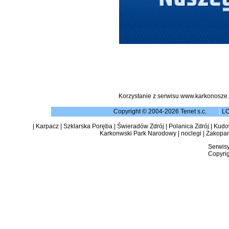
Korzystanie z serwisu www.karkonosze.
Copyright © 2004-2026 Tenet s.c.
|
L
|
Karpacz
|
Szklarska Poręba
|
Świeradów Zdrój
|
Polanica Zdrój
|
Kudow
Karkonwski Park Narodowy
|
noclegi
|
Zakopa
Serwisy
Copyrig