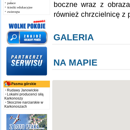
boczne wraz z obrazam
pałace
ścieżki edukacyjne
zwierzęta
również chrzcielnicę z
GALERIA
NA MAPIE
Pasma górskie
Rudawy Janowickie
Lokalni producenci siłą
Karkonoszy
Skocznie narciarskie w
Karkonoszach