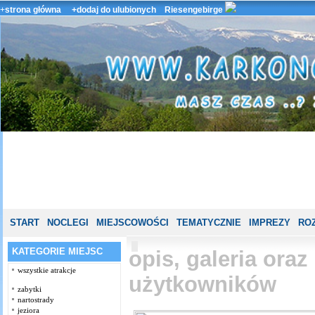
+
strona główna
+dodaj do ulubionych
Riesengebirge
START
NOCLEGI
MIEJSCOWOŚCI
TEMATYCZNIE
IMPREZY
ROZ
KATEGORIE MIEJSC
opis, galeria ora
wszystkie atrakcje
użytkowników
zabytki
nartostrady
jeziora