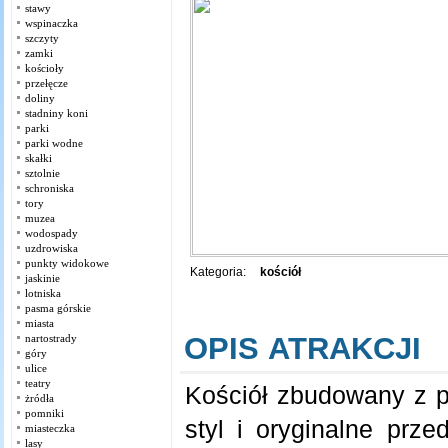
stawy
wspinaczka
szczyty
zamki
kościoły
przełęcze
doliny
stadniny koni
parki
parki wodne
skałki
sztolnie
schroniska
tory
muzea
wodospady
uzdrowiska
punkty widokowe
Kategoria:
kościół
jaskinie
lotniska
pasma górskie
miasta
OPIS ATRAKCJI
nartostrady
góry
ulice
teatry
Kościół zbudowany z 
żródła
pomniki
styl i oryginalne prz
miasteczka
lasy