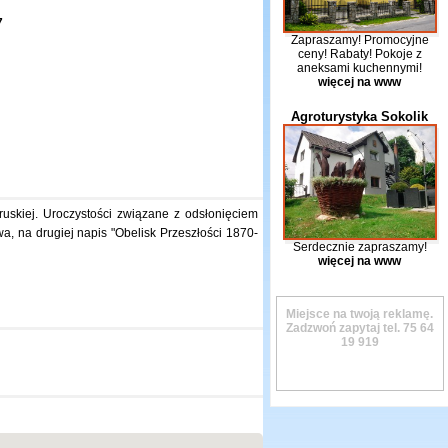
7
Zapraszamy! Promocyjne
ceny! Rabaty! Pokoje z
aneksami kuchennymi!
więcej na www
Agroturystyka Sokolik
uskiej. Uroczystości związane z odsłonięciem
a, na drugiej napis "Obelisk Przeszłości 1870-
Serdecznie zapraszamy!
więcej na www
Miejsce na twoją reklamę.
Zadzwoń zapytaj tel.
75 64
19 919