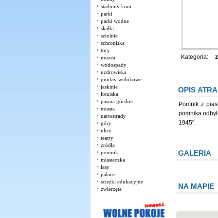
stadniny koni
parki
parki wodne
skałki
sztolnie
schroniska
tory
Kategoria:
z
muzea
wodospady
uzdrowiska
punkty widokowe
jaskinie
OPIS ATRA
lotniska
pasma górskie
Pomnik z pias
miasta
pomnika odbyły
nartostrady
1945".
góry
ulice
teatry
żródła
GALERIA
pomniki
miasteczka
lasy
pałace
ścieżki edukacyjne
NA MAPIE
zwierzęta