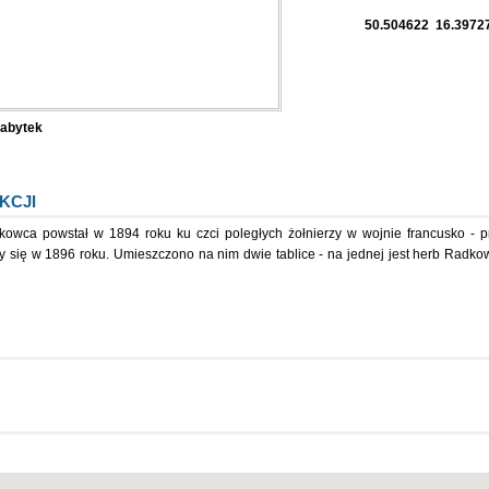
50.504622 16.3972
abytek
KCJI
kowca powstał w 1894 roku ku czci poległych żołnierzy w wojnie francusko - pr
 się w 1896 roku. Umieszczono na nim dwie tablice - na jednej jest herb Radkow