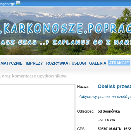
ngebirge
ATRAKCJE
EMATYCZNIE
IMPREZY
ROZRYWKA i USŁUGI
GALERIA
ia oraz komentarze użytkowników
Obelisk przes
Nazwa:
Zabytkowy pomnik na cześć pol
Odległość:
od Sosnówka
~51.14 km
GPS:
50°30'16.64"N 16°2