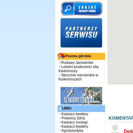
Pasma górskie
Rudawy Janowickie
Lokalni producenci siłą
Karkonoszy
Skocznie narciarskie w
Karkonoszach
LINKI
Karpacz kwatery
KOMENTA
Polanica Zdrój
Karpacz noclegi
Karpacz kwatery
Agroturystyka
Dod