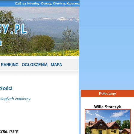
Dziś są imieniny: Donaty, Olechny, Kajetana
RANKING
OGŁOSZENIA
MAPA
złości
Polecamy
egłych żołnierzy.
Willa Storczyk
3'50.173"E