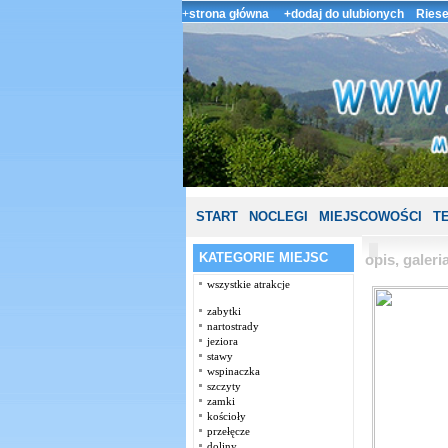
+
strona główna
+dodaj do ulubionych
Riese
START
NOCLEGI
MIEJSCOWOŚCI
T
KATEGORIE MIEJSC
opis, galer
wszystkie atrakcje
zabytki
nartostrady
jeziora
stawy
wspinaczka
szczyty
zamki
kościoły
przełęcze
doliny