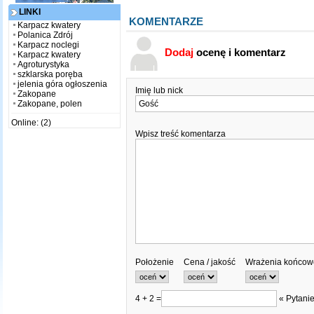
LINKI
KOMENTARZE
Karpacz kwatery
Polanica Zdrój
Karpacz noclegi
Dodaj
ocenę i komentarz
Karpacz kwatery
Agroturystyka
szklarska poręba
jelenia góra ogłoszenia
Imię lub nick
Zakopane
Zakopane, polen
Online: (2)
Wpisz treść komentarza
Położenie
Cena / jakość
Wrażenia końcow
4 + 2 =
« Pytanie