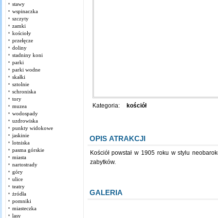
stawy
wspinaczka
szczyty
zamki
kościoły
przełęcze
doliny
stadniny koni
parki
parki wodne
skałki
sztolnie
schroniska
tory
Kategoria:
kościół
muzea
wodospady
uzdrowiska
punkty widokowe
jaskinie
OPIS ATRAKCJI
lotniska
pasma górskie
Kościół powstał w 1905 roku w stylu neobarok
miasta
zabytków.
nartostrady
góry
ulice
teatry
GALERIA
żródła
pomniki
miasteczka
lasy