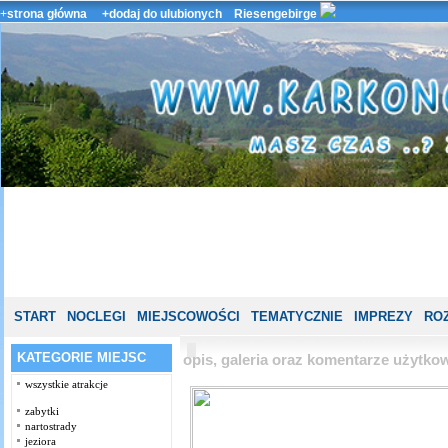
+
strona główna
+dodaj do ulubionych
Riesengebirge
START
NOCLEGI
MIEJSCOWOŚCI
TEMATYCZNIE
IMPREZY
ROZ
KATEGORIE MIEJSC
opis, galeria oraz komentarze użytk
wszystkie atrakcje
zabytki
nartostrady
jeziora