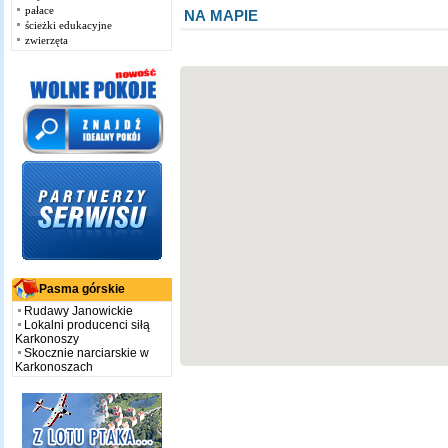
pałace
NA MAPIE
ścieżki edukacyjne
zwierzęta
Pasma górskie
Rudawy Janowickie
Lokalni producenci siłą
Karkonoszy
Skocznie narciarskie w
Karkonoszach