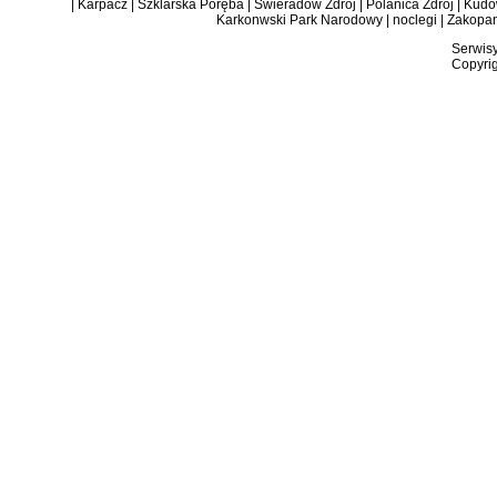
|
Karpacz
|
Szklarska Poręba
|
Świeradów Zdrój
|
Polanica Zdrój
|
Kudow
Karkonwski Park Narodowy
|
noclegi
|
Zakopa
Serwisy
Copyrig