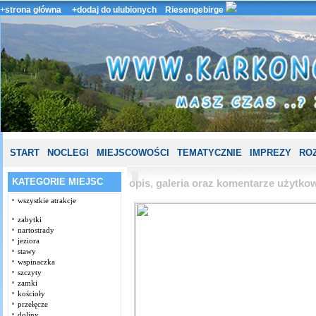
+
strona główna
+dodaj do ulubionych
Riesengebirge
START
NOCLEGI
MIEJSCOWOŚCI
TEMATYCZNIE
IMPREZY
ROZ
KATEGORIE MIEJSC
opis, galeria oraz komentarze użytk
wszystkie atrakcje
zabytki
nartostrady
jeziora
stawy
wspinaczka
szczyty
zamki
kościoły
przełęcze
doliny