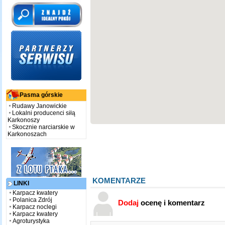
Pasma górskie
Rudawy Janowickie
Lokalni producenci siłą
Karkonoszy
Skocznie narciarskie w
Karkonoszach
KOMENTARZE
LINKI
Karpacz kwatery
Polanica Zdrój
Dodaj
ocenę i komentarz
Karpacz noclegi
Karpacz kwatery
Agroturystyka