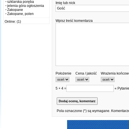
szklarska poręba
Imię lub nick
jelenia góra ogłoszenia
Zakopane
Zakopane, polen
Wpisz treść komentarza
Online: (1)
Położenie
Cena / jakość
Wrażenia końcow
5 + 4 =
« Pytanie
Pola oznaczone (*) są wymagane. Komentarze