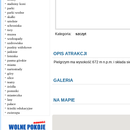
stadniny koni
parki
parki wodne
skałki
sztolnie
schroniska
tory
Kategoria:
szczyt
muzea
wodospady
uzdrowiska
punkty widokowe
jaskinie
OPIS ATRAKCJI
lotniska
pasma górskie
Pielgrzym ma wysokość 672 m n.p.m. i składa s
miasta
nartostrady
góry
ulice
GALERIA
teatry
żródła
pomniki
miasteczka
NA MAPIE
lasy
pałace
ścieżki edukacyjne
zwierzęta