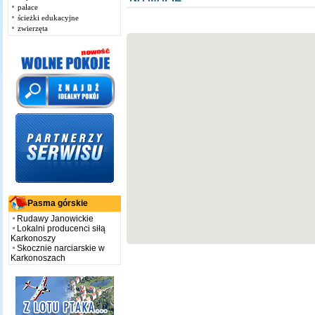
pałace
ścieżki edukacyjne
zwierzęta
Pasma górskie
Rudawy Janowickie
Lokalni producenci siłą
Karkonoszy
Skocznie narciarskie w
Karkonoszach