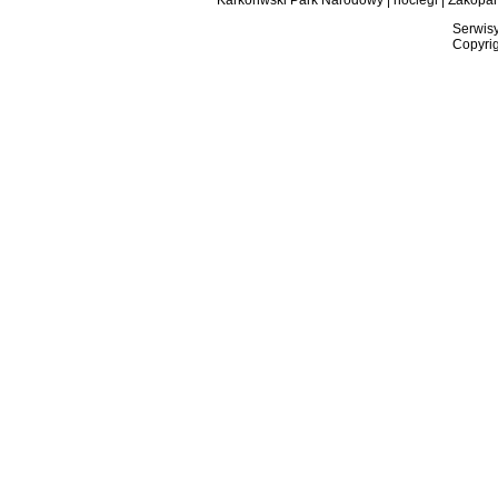
Karkonwski Park Narodowy
|
noclegi
|
Zakopa
Serwisy
Copyrig