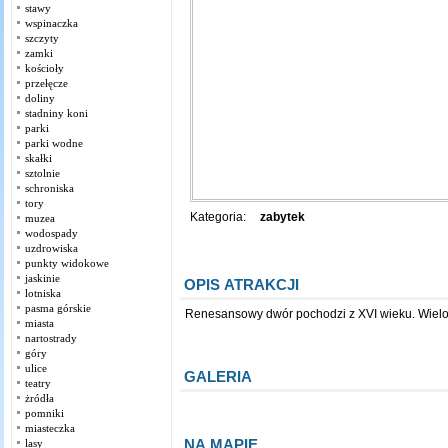
stawy
wspinaczka
szczyty
zamki
kościoły
przełęcze
doliny
stadniny koni
parki
parki wodne
skałki
sztolnie
schroniska
tory
Kategoria:
zabytek
muzea
wodospady
uzdrowiska
punkty widokowe
jaskinie
OPIS ATRAKCJI
lotniska
pasma górskie
Renesansowy dwór pochodzi z XVI wieku. Wielo
miasta
nartostrady
góry
ulice
GALERIA
teatry
żródła
pomniki
miasteczka
NA MAPIE
lasy