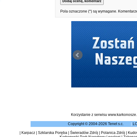
Pola oznaczone (*) są wymagane. Komentarze
Korzystanie z serwisu www.karkonosze.
Copyright © 2004-2026 Tenet s.c.
|
L
|
Karpacz
|
Szklarska Poręba
|
Świeradów Zdrój
|
Polanica Zdrój
|
Kudow