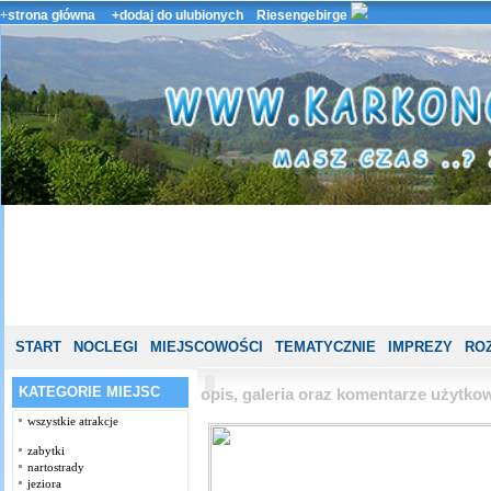
+
strona główna
+dodaj do ulubionych
Riesengebirge
START
NOCLEGI
MIEJSCOWOŚCI
TEMATYCZNIE
IMPREZY
ROZ
KATEGORIE MIEJSC
opis, galeria oraz komentarze użytk
wszystkie atrakcje
zabytki
nartostrady
jeziora