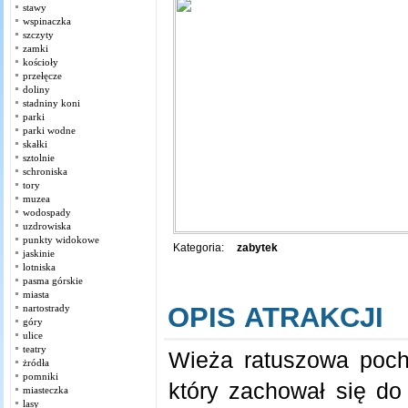
stawy
wspinaczka
szczyty
zamki
kościoły
przełęcze
doliny
stadniny koni
parki
parki wodne
skałki
sztolnie
schroniska
tory
muzea
wodospady
uzdrowiska
punkty widokowe
Kategoria:
zabytek
jaskinie
lotniska
pasma górskie
miasta
OPIS ATRAKCJI
nartostrady
góry
ulice
teatry
Wieża ratuszowa poch
żródła
pomniki
który zachował się do
miasteczka
lasy