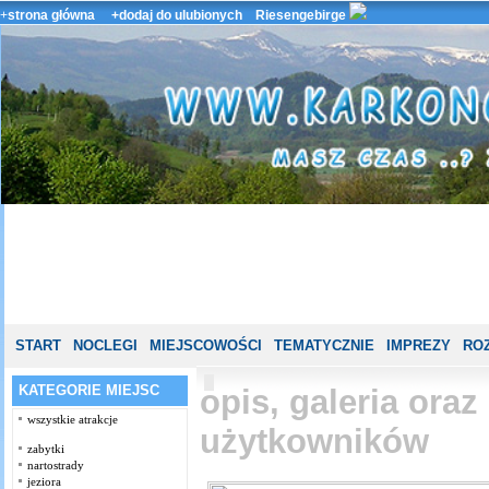
+
strona główna
+dodaj do ulubionych
Riesengebirge
START
NOCLEGI
MIEJSCOWOŚCI
TEMATYCZNIE
IMPREZY
ROZ
KATEGORIE MIEJSC
opis, galeria ora
wszystkie atrakcje
użytkowników
zabytki
nartostrady
jeziora