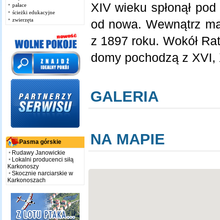
XIV wieku spłonął pod 
pałace
ścieżki edukacyjne
zwierzęta
od nowa. Wewnątrz ma 
z 1897 roku. Wokół Rat
domy pochodzą z XVI, X
GALERIA
NA MAPIE
Pasma górskie
Rudawy Janowickie
Lokalni producenci siłą
Karkonoszy
Skocznie narciarskie w
Karkonoszach