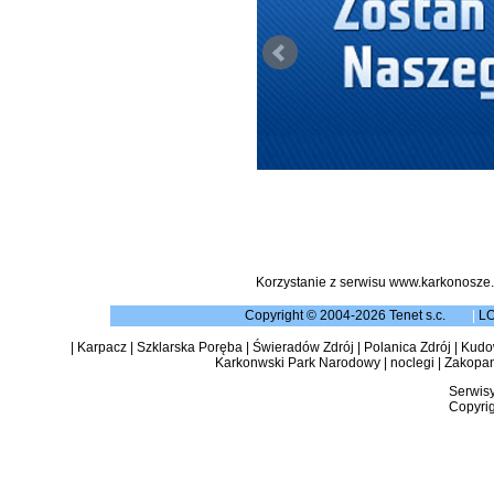
Korzystanie z serwisu www.karkonosze.
Copyright © 2004-2026 Tenet s.c.
|
L
|
Karpacz
|
Szklarska Poręba
|
Świeradów Zdrój
|
Polanica Zdrój
|
Kudow
Karkonwski Park Narodowy
|
noclegi
|
Zakopa
Serwisy
Copyrig