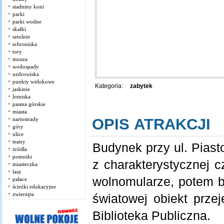
stadniny koni
parki
parki wodne
skałki
sztolnie
schroniska
tory
muzea
wodospady
uzdrowiska
punkty widokowe
Kategoria:
zabytek
jaskinie
lotniska
pasma górskie
miasta
OPIS ATRAKCJI
nartostrady
góry
ulice
teatry
Budynek przy ul. Piast
żródła
pomniki
z charakterystycznej c
miasteczka
lasy
wolnomularze, potem b
pałace
ścieżki edukacyjne
zwierzęta
światowej obiekt przej
Biblioteka Publiczna.