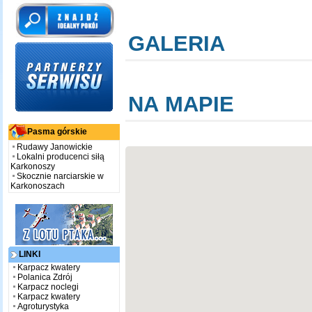
GALERIA
NA MAPIE
Pasma górskie
Rudawy Janowickie
Lokalni producenci siłą
Karkonoszy
Skocznie narciarskie w
Karkonoszach
LINKI
Karpacz kwatery
Polanica Zdrój
Karpacz noclegi
Karpacz kwatery
Agroturystyka