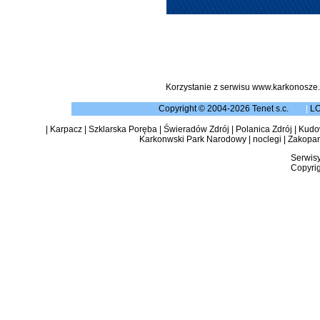
Korzystanie z serwisu www.karkonosze.
Copyright © 2004-2026 Tenet s.c.
|
L
|
Karpacz
|
Szklarska Poręba
|
Świeradów Zdrój
|
Polanica Zdrój
|
Kudow
Karkonwski Park Narodowy
|
noclegi
|
Zakopa
Serwisy
Copyrig