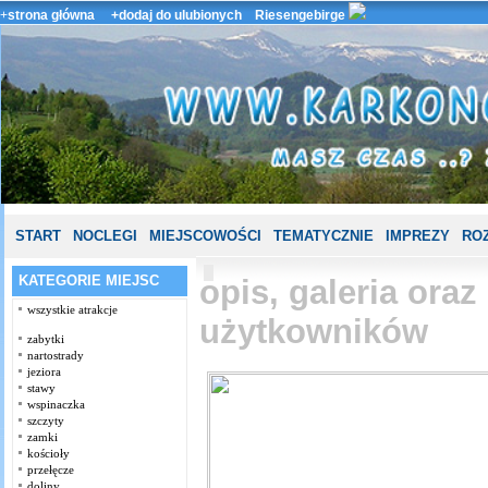
+
strona główna
+dodaj do ulubionych
Riesengebirge
START
NOCLEGI
MIEJSCOWOŚCI
TEMATYCZNIE
IMPREZY
ROZ
KATEGORIE MIEJSC
opis, galeria ora
wszystkie atrakcje
użytkowników
zabytki
nartostrady
jeziora
stawy
wspinaczka
szczyty
zamki
kościoły
przełęcze
doliny