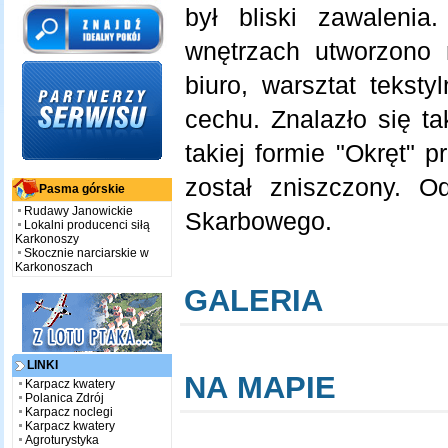
był bliski zawaleni
wnętrzach utworzono 
biuro, warsztat tekst
cechu. Znalazło się ta
takiej formie "Okręt" p
został zniszczony. O
Pasma górskie
Rudawy Janowickie
Skarbowego.
Lokalni producenci siłą
Karkonoszy
Skocznie narciarskie w
Karkonoszach
GALERIA
LINKI
NA MAPIE
Karpacz kwatery
Polanica Zdrój
Karpacz noclegi
Karpacz kwatery
Agroturystyka