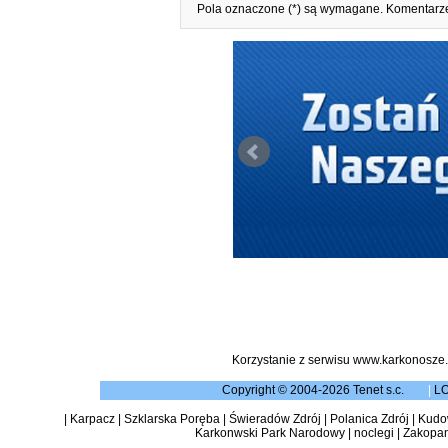
Pola oznaczone (*) są wymagane. Komentarze
Korzystanie z serwisu www.karkonosze.
Copyright © 2004-2026 Tenet s.c.
|
L
|
Karpacz
|
Szklarska Poręba
|
Świeradów Zdrój
|
Polanica Zdrój
|
Kudow
Karkonwski Park Narodowy
|
noclegi
|
Zakopa