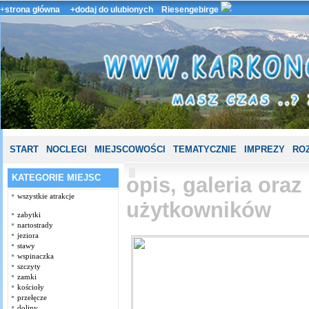
+
strona główna
+dodaj do ulubionych
Riesengebirge
START
NOCLEGI
MIEJSCOWOŚCI
TEMATYCZNIE
IMPREZY
ROZ
KATEGORIE MIEJSC
opis, galeria ora
wszystkie atrakcje
użytkowników
zabytki
nartostrady
jeziora
stawy
wspinaczka
szczyty
zamki
kościoły
przełęcze
doliny