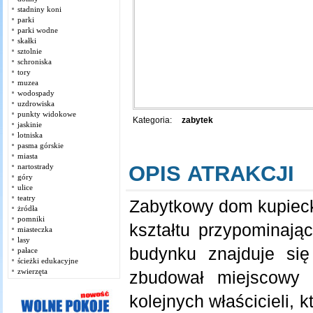
stadniny koni
parki
parki wodne
skałki
sztolnie
schroniska
tory
muzea
wodospady
uzdrowiska
punkty widokowe
Kategoria:
zabytek
jaskinie
lotniska
pasma górskie
miasta
OPIS ATRAKCJI
nartostrady
góry
ulice
teatry
Zabytkowy dom kupieck
żródła
pomniki
kształtu przypominają
miasteczka
lasy
budynku znajduje się
pałace
ścieżki edukacyjne
zwierzęta
zbudował miejscowy 
kolejnych właścicieli, 