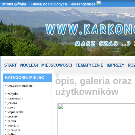
+
strona główna
+dodaj do ulubionych
Riesengebirge
START
NOCLEGI
MIEJSCOWOŚCI
TEMATYCZNIE
IMPREZY
ROZ
KATEGORIE MIEJSC
opis, galeria ora
wszystkie atrakcje
użytkowników
zabytki
nartostrady
jeziora
stawy
wspinaczka
szczyty
zamki
kościoły
przełęcze
doliny