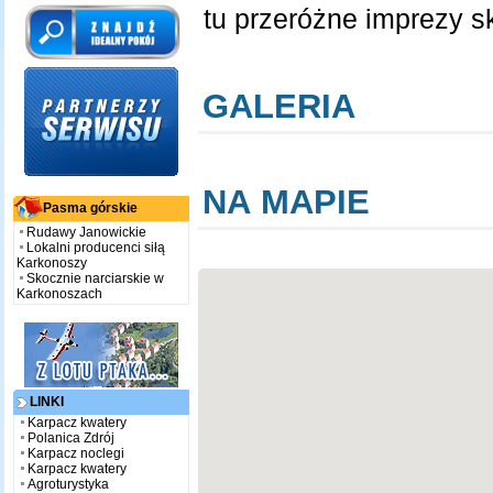
tu przeróżne imprezy s
GALERIA
NA MAPIE
Pasma górskie
Rudawy Janowickie
Lokalni producenci siłą
Karkonoszy
Skocznie narciarskie w
Karkonoszach
LINKI
Karpacz kwatery
Polanica Zdrój
Karpacz noclegi
Karpacz kwatery
Agroturystyka