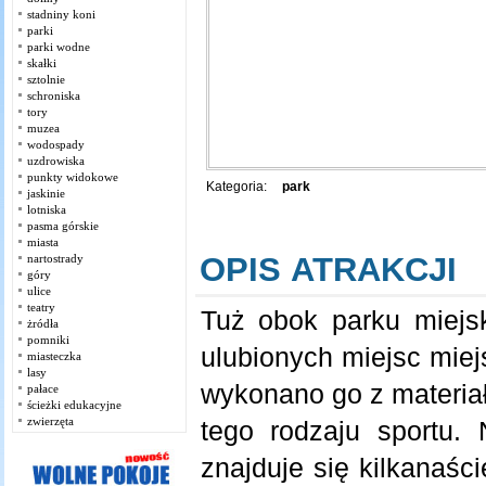
stadniny koni
parki
parki wodne
skałki
sztolnie
schroniska
tory
muzea
wodospady
uzdrowiska
punkty widokowe
Kategoria:
park
jaskinie
lotniska
pasma górskie
miasta
OPIS ATRAKCJI
nartostrady
góry
ulice
teatry
Tuż obok parku miejsk
żródła
pomniki
ulubionych miejsc miej
miasteczka
lasy
wykonano go z materia
pałace
ścieżki edukacyjne
zwierzęta
tego rodzaju sportu.
znajduje się kilkanaśc