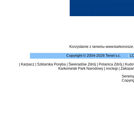
Korzystanie z serwisu www.karkonosze.
Copyright © 2004-2026 Tenet s.c.
|
L
|
Karpacz
|
Szklarska Poręba
|
Świeradów Zdrój
|
Polanica Zdrój
|
Kudow
Karkonwski Park Narodowy
|
noclegi
|
Zakopa
Serwisy
Copyrig