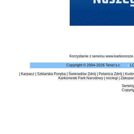
Korzystanie z serwisu www.karkonosze.
Copyright © 2004-2026 Tenet s.c.
|
L
|
Karpacz
|
Szklarska Poręba
|
Świeradów Zdrój
|
Polanica Zdrój
|
Kudow
Karkonwski Park Narodowy
|
noclegi
|
Zakopa
Serwisy
Copyrig