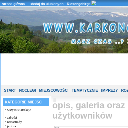
+
strona główna
+dodaj do ulubionych
Riesengebirge
START
NOCLEGI
MIEJSCOWOŚCI
TEMATYCZNIE
IMPREZY
ROZ
KATEGORIE MIEJSC
opis, galeria ora
wszystkie atrakcje
użytkowników
zabytki
nartostrady
jeziora