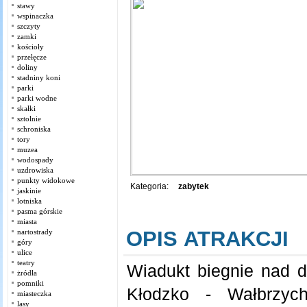
stawy
wspinaczka
szczyty
zamki
kościoły
przełęcze
doliny
stadniny koni
parki
parki wodne
skałki
sztolnie
schroniska
tory
muzea
wodospady
uzdrowiska
punkty widokowe
Kategoria:
zabytek
jaskinie
lotniska
pasma górskie
miasta
OPIS ATRAKCJI
nartostrady
góry
ulice
teatry
Wiadukt biegnie nad d
żródła
pomniki
Kłodzko - Wałbrzyc
miasteczka
lasy