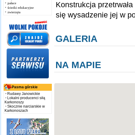
Konstrukcja przetrwała
pałace
ścieżki edukacyjne
zwierzęta
się wysadzenie jej w po
GALERIA
NA MAPIE
Pasma górskie
Rudawy Janowickie
Lokalni producenci siłą
Karkonoszy
Skocznie narciarskie w
Karkonoszach