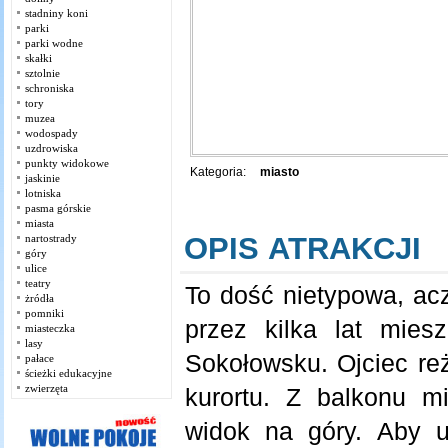
stadniny koni
parki
parki wodne
skałki
sztolnie
schroniska
tory
muzea
wodospady
uzdrowiska
punkty widokowe
Kategoria:
miasto
jaskinie
lotniska
pasma górskie
miasta
OPIS ATRAKCJI
nartostrady
góry
ulice
teatry
To dość nietypowa, acz
żródła
pomniki
przez kilka lat mies
miasteczka
lasy
Sokołowsku. Ojciec reż
pałace
ścieżki edukacyjne
zwierzęta
kurortu. Z balkonu mi
widok na góry. Aby u