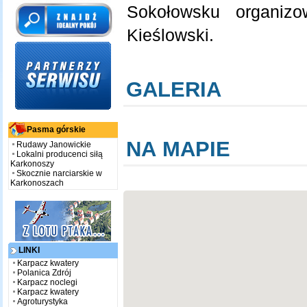
Sokołowsku organiz
Kieślowski.
GALERIA
Pasma górskie
NA MAPIE
Rudawy Janowickie
Lokalni producenci siłą
Karkonoszy
Skocznie narciarskie w
Karkonoszach
LINKI
Karpacz kwatery
Polanica Zdrój
Karpacz noclegi
Karpacz kwatery
Agroturystyka