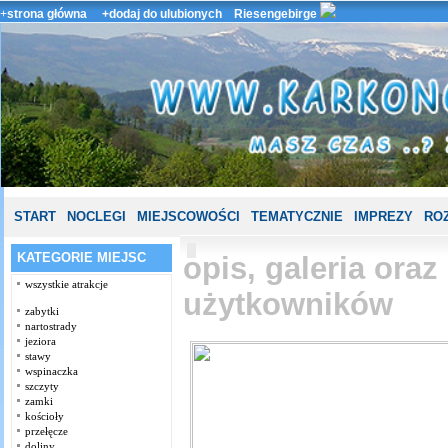
+
strona główna
+dodaj do ulubionych
Riesengebirge
START
NOCLEGI
MIEJSCOWOŚCI
TEMATYCZNIE
IMPREZY
ROZ
KATEGORIE MIEJSC
opis, galeria ora
wszystkie atrakcje
użytkowników
zabytki
nartostrady
jeziora
stawy
wspinaczka
szczyty
zamki
kościoły
przełęcze
doliny