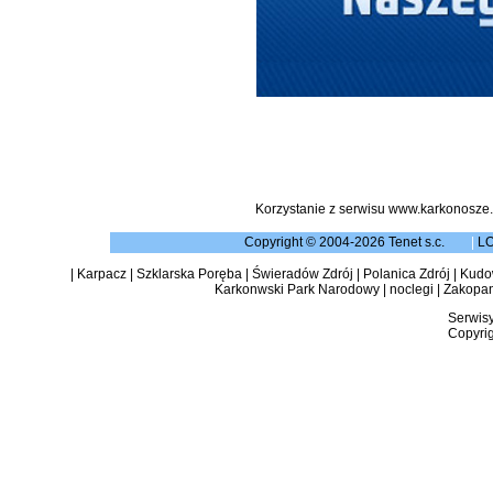
Korzystanie z serwisu www.karkonosze.
Copyright © 2004-2026 Tenet s.c.
|
L
|
Karpacz
|
Szklarska Poręba
|
Świeradów Zdrój
|
Polanica Zdrój
|
Kudow
Karkonwski Park Narodowy
|
noclegi
|
Zakopa
Serwisy
Copyrig