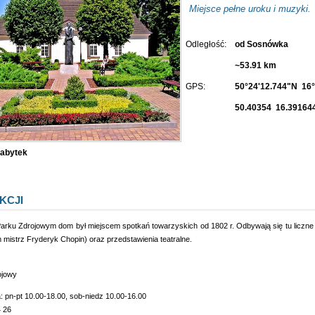
Miejsce pełne uroku i muzyki.
Odległość:
od Sosnówka
~53.91 km
GPS:
50°24'12.744"N 16°
50.40354 16.39164
abytek
KCJI
rku Zdrojowym dom był miejscem spotkań towarzyskich od 1802 r. Odbywają się tu liczne k
 mistrz Fryderyk Chopin) oraz przedstawienia teatralne.
ojowy
: pn-pt 10.00-18.00, sob-niedz 10.00-16.00
 26