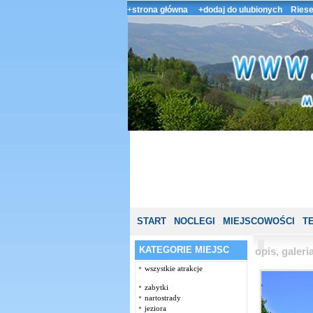
+
strona główna
+dodaj do ulubionych
Riese
START
NOCLEGI
MIEJSCOWOŚCI
T
KATEGORIE MIEJSC
opis, galer
wszystkie atrakcje
zabytki
nartostrady
jeziora