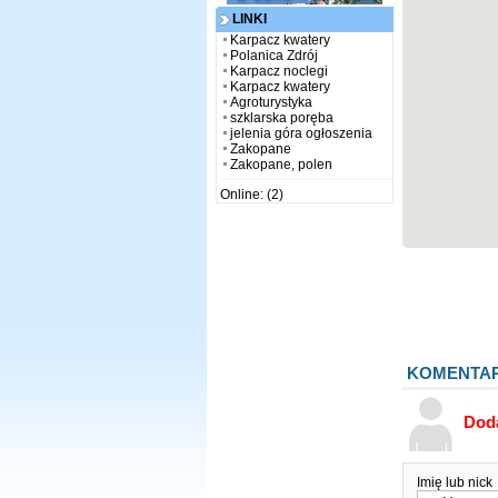
LINKI
Karpacz kwatery
Polanica Zdrój
Karpacz noclegi
Karpacz kwatery
Agroturystyka
szklarska poręba
jelenia góra ogłoszenia
Zakopane
Zakopane, polen
Online: (2)
KOMENTA
Dod
Imię lub nick