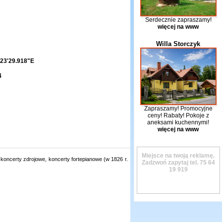
Serdecznie zapraszamy!
więcej na www
Willa Storczyk
23'29.918"E
4
Zapraszamy! Promocyjne
ceny! Rabaty! Pokoje z
aneksami kuchennymi!
więcej na www
Miejsce na twoją reklamę.
oncerty zdrojowe, koncerty fortepianowe (w 1826 r.
Zadzwoń zapytaj tel.
75 64
19 919