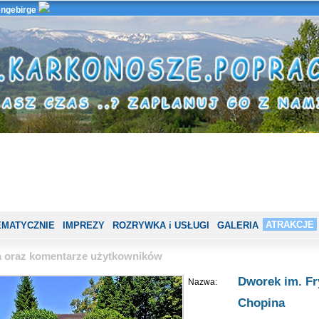
ngebirge
ATRAKCJE
EMATYCZNIE
IMPREZY
ROZRYWKA i USŁUGI
GALERIA
ia oraz komentarze użytkowników
Dworek im. Fr
Nazwa:
Chopina