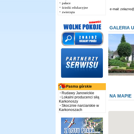
pałace
ścieżki edukacyjne
e-mail: zelazno
zwierzęta
GALERIA 
Pasma górskie
Rudawy Janowickie
NA MAPIE
Lokalni producenci siłą
Karkonoszy
Skocznie narciarskie w
Karkonoszach