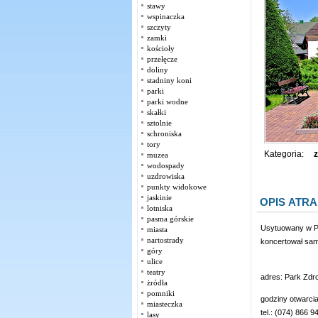
stawy
wspinaczka
szczyty
zamki
kościoły
przełęcze
doliny
stadniny koni
parki
parki wodne
skałki
sztolnie
schroniska
tory
Kategoria:
z
muzea
wodospady
uzdrowiska
punkty widokowe
jaskinie
OPIS ATRA
lotniska
pasma górskie
Usytuowany w Pa
miasta
nartostrady
koncertował sam
góry
ulice
teatry
adres: Park Zdr
żródła
pomniki
godziny otwarcia
miasteczka
tel.:
(074) 866 94
lasy