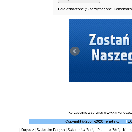
Pola oznaczone (*) są wymagane. Komentarze
Korzystanie z serwisu www.karkonosze.
Copyright © 2004-2026 Tenet s.c.
|
L
|
Karpacz
|
Szklarska Poręba
|
Świeradów Zdrój
|
Polanica Zdrój
|
Kudow