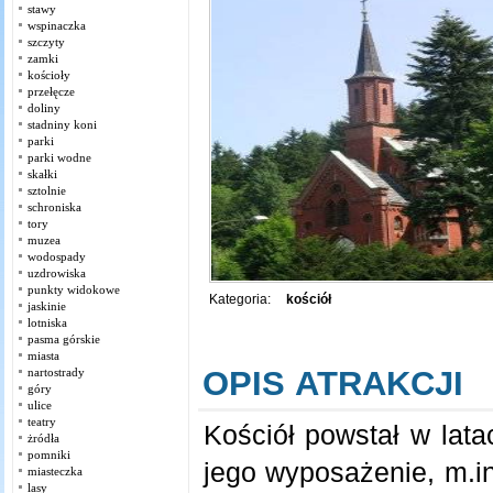
stawy
wspinaczka
szczyty
zamki
kościoły
przełęcze
doliny
stadniny koni
parki
parki wodne
skałki
sztolnie
schroniska
tory
muzea
wodospady
uzdrowiska
punkty widokowe
Kategoria:
kościół
jaskinie
lotniska
pasma górskie
miasta
OPIS ATRAKCJI
nartostrady
góry
ulice
teatry
Kościół powstał w lat
żródła
pomniki
jego wyposażenie, m.in
miasteczka
lasy