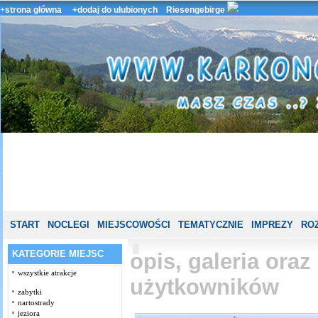
+
strona główna
+dodaj do ulubionych
Riesengebirge
START
NOCLEGI
MIEJSCOWOŚCI
TEMATYCZNIE
IMPREZY
ROZ
KATEGORIE MIEJSC
opis, galeria ora
wszystkie atrakcje
użytkowników
zabytki
nartostrady
jeziora