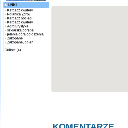
LINKI
Karpacz kwatery
Polanica Zdrój
Karpacz noclegi
Karpacz kwatery
Agroturystyka
szklarska poręba
jelenia góra ogłoszenia
Zakopane
Zakopane, polen
Online: (4)
KOMENTARZE