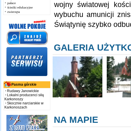
wojny światowej kośc
pałace
ścieżki edukacyjne
zwierzęta
wybuchu amunicji znis
Świątynię szybko odb
GALERIA UŻYT
Pasma górskie
Rudawy Janowickie
Lokalni producenci siłą
Karkonoszy
Skocznie narciarskie w
Karkonoszach
NA MAPIE