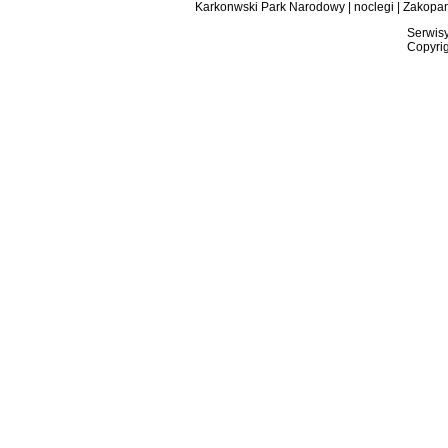
Karkonwski Park Narodowy
|
noclegi
|
Zakopa
Serwisy
Copyrig