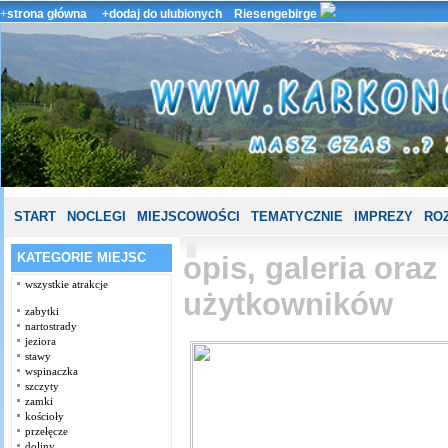
+
strona główna
+dodaj do ulubionych
Riesengebirge
START
NOCLEGI
MIEJSCOWOŚCI
TEMATYCZNIE
IMPREZY
ROZ
KATEGORIE MIEJSC
opis, galeria ora
wszystkie atrakcje
użytkowników
zabytki
nartostrady
jeziora
stawy
wspinaczka
szczyty
zamki
kościoły
przełęcze
doliny