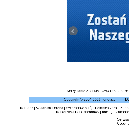
Korzystanie z serwisu www.karkonosze.
Copyright © 2004-2026 Tenet s.c.
|
L
|
Karpacz
|
Szklarska Poręba
|
Świeradów Zdrój
|
Polanica Zdrój
|
Kudow
Karkonwski Park Narodowy
|
noclegi
|
Zakopa
Serwisy
Copyrig