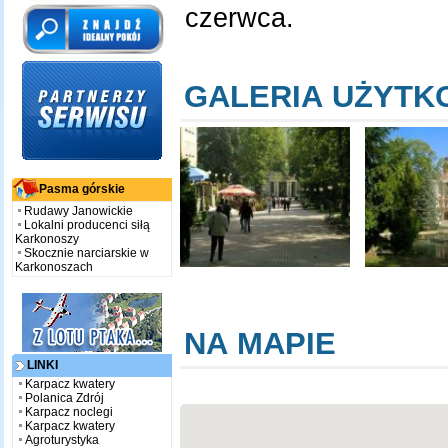
czerwca.
GALERIA UŻYT
Pasma górskie
Rudawy Janowickie
Lokalni producenci siłą
Karkonoszy
Skocznie narciarskie w
Karkonoszach
NA MAPIE
LINKI
Karpacz kwatery
Polanica Zdrój
Karpacz noclegi
Karpacz kwatery
Agroturystyka