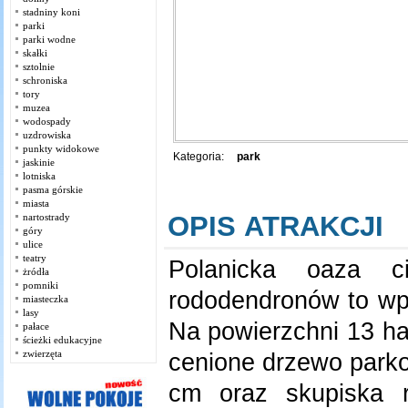
stadniny koni
parki
parki wodne
skałki
sztolnie
schroniska
tory
muzea
wodospady
uzdrowiska
punkty widokowe
Kategoria:
park
jaskinie
lotniska
pasma górskie
miasta
OPIS ATRAKCJI
nartostrady
góry
ulice
teatry
Polanicka oaza c
żródła
pomniki
rododendronów to wpi
miasteczka
lasy
Na powierzchni 13 ha
pałace
ścieżki edukacyjne
zwierzęta
cenione drzewo park
cm oraz skupiska 