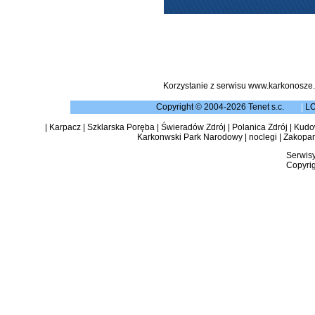
Korzystanie z serwisu www.karkonosze.
Copyright © 2004-2026 Tenet s.c.
|
L
|
Karpacz
|
Szklarska Poręba
|
Świeradów Zdrój
|
Polanica Zdrój
|
Kudow
Karkonwski Park Narodowy
|
noclegi
|
Zakopa
Serwisy
Copyrig