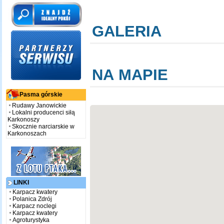
GALERIA
NA MAPIE
Pasma górskie
Rudawy Janowickie
Lokalni producenci siłą
Karkonoszy
Skocznie narciarskie w
Karkonoszach
LINKI
Karpacz kwatery
Polanica Zdrój
Karpacz noclegi
Karpacz kwatery
Agroturystyka