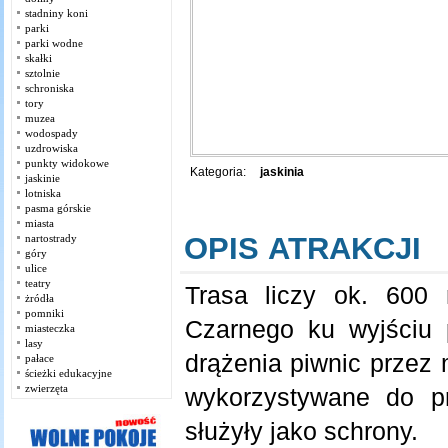
stadniny koni
parki
parki wodne
skałki
sztolnie
schroniska
tory
muzea
wodospady
uzdrowiska
punkty widokowe
Kategoria:
jaskinia
jaskinie
lotniska
pasma górskie
miasta
OPIS ATRAKCJI
nartostrady
góry
ulice
teatry
Trasa liczy ok. 600 
żródła
pomniki
Czarnego ku wyjściu 
miasteczka
lasy
drążenia piwnic przez 
pałace
ścieżki edukacyjne
zwierzęta
wykorzystywane do p
służyły jako schrony.