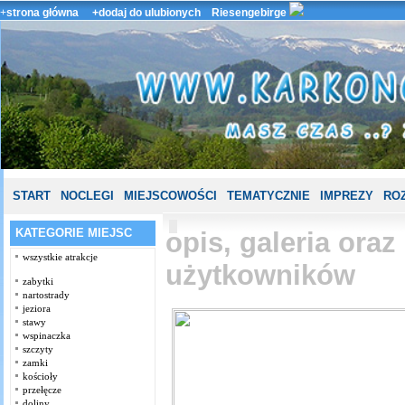
+
strona główna
+dodaj do ulubionych
Riesengebirge
START
NOCLEGI
MIEJSCOWOŚCI
TEMATYCZNIE
IMPREZY
ROZ
KATEGORIE MIEJSC
opis, galeria ora
wszystkie atrakcje
użytkowników
zabytki
nartostrady
jeziora
stawy
wspinaczka
szczyty
zamki
kościoły
przełęcze
doliny