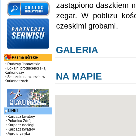
zastąpiono daszkiem n
zegar. W pobliżu kośc
czeskimi grobami.
GALERIA
Pasma górskie
Rudawy Janowickie
Lokalni producenci siłą
Karkonoszy
NA MAPIE
Skocznie narciarskie w
Karkonoszach
LINKI
Karpacz kwatery
Polanica Zdrój
Karpacz noclegi
Karpacz kwatery
Agroturystyka