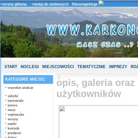
+
strona główna
+dodaj do ulubionych
Riesengebirge
START
NOCLEGI
MIEJSCOWOŚCI
TEMATYCZNIE
IMPREZY
ROZ
KATEGORIE MIEJSC
opis, galeria ora
wszystkie atrakcje
użytkowników
zabytki
nartostrady
jeziora
stawy
wspinaczka
szczyty
zamki
kościoły
przełęcze
doliny