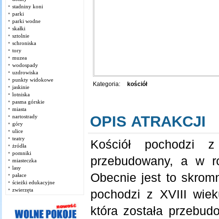
stadniny koni
parki
parki wodne
skałki
sztolnie
schroniska
tory
muzea
wodospady
uzdrowiska
punkty widokowe
Kategoria:
kościół
jaskinie
lotniska
pasma górskie
miasta
OPIS ATRAKCJI
nartostrady
góry
ulice
teatry
Kościół pochodzi z
żródła
pomniki
przebudowany, a w r
miasteczka
lasy
Obecnie jest to skrom
pałace
ścieżki edukacyjne
zwierzęta
pochodzi z XVIII wiek
która została przebud