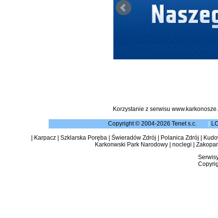
Korzystanie z serwisu www.karkonosze.
Copyright © 2004-2026 Tenet s.c.
|
L
|
Karpacz
|
Szklarska Poręba
|
Świeradów Zdrój
|
Polanica Zdrój
|
Kudow
Karkonwski Park Narodowy
|
noclegi
|
Zakopa
Serwisy
Copyrig