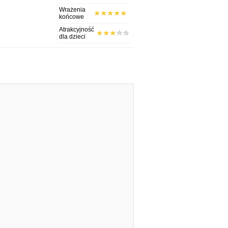
Wrażenia
końcowe
Atrakcyjność
dla dzieci