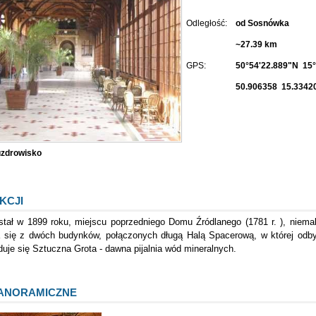
Odległość:
od Sosnówka
~27.39 km
GPS:
50°54'22.889"N 15°
50.906358 15.3342
zdrowisko
KCJI
tał w 1899 roku, miejscu poprzedniego Domu Źródlanego (1781 r. ), niemal
a się z dwóch budynków, połączonych długą Halą Spacerową, w której odby
duje się Sztuczna Grota - dawna pijalnia wód mineralnych.
PANORAMICZNE