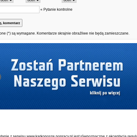
« Pytanie kontrolne
one (*) są wymagane. Komentarze skrajnie obraźliwe nie będą zamieszczane.
stanie z serwisu www.karkonosze.popracy.pl jest równoznaczne z akceptacją
regul