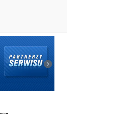
aminu
.