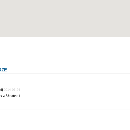
RZE
ć
|
2014-07-24
-
e z klimatem !