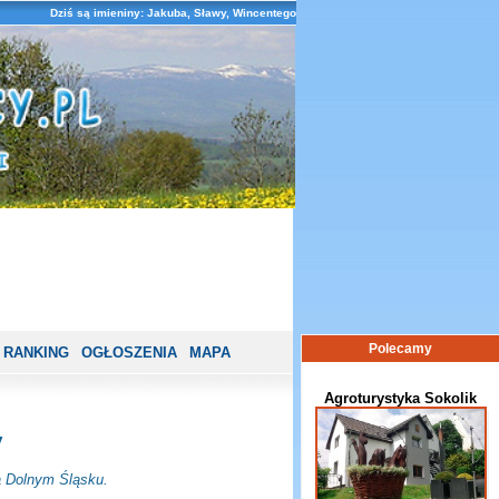
Dziś są imieniny: Jakuba, Sławy, Wincentego
Polecamy
RANKING
OGŁOSZENIA
MAPA
Agroturystyka Sokolik
y
a Dolnym Śląsku.