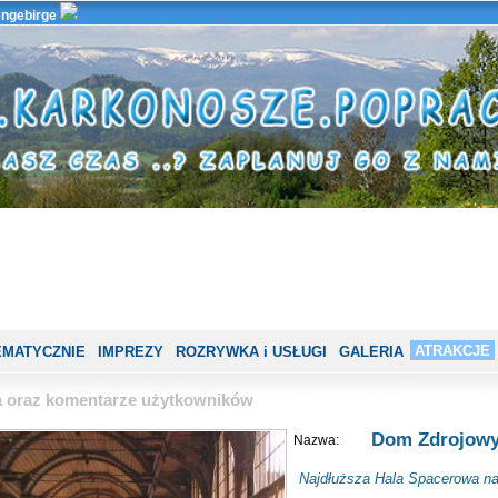
ngebirge
ATRAKCJE
EMATYCZNIE
IMPREZY
ROZRYWKA i USŁUGI
GALERIA
ia oraz komentarze użytkowników
Dom Zdrojow
Nazwa:
Najdłuższa Hala Spacerowa n