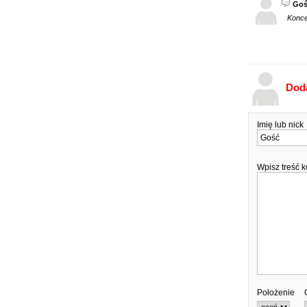
Goś
Konce
Dod
Imię lub nick
Wpisz treść 
Położenie