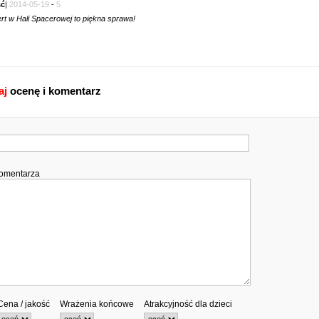
ć
|
2014-05-19
-
5
rt w Hali Spacerowej to piękna sprawa!
aj
ocenę i komentarz
komentarza
Cena / jakość
Wrażenia końcowe
Atrakcyjność dla dzieci