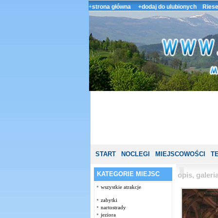
+
strona główna
+dodaj do ulubionych
Riese
START
NOCLEGI
MIEJSCOWOŚCI
T
KATEGORIE MIEJSC
opis, galer
wszystkie atrakcje
zabytki
nartostrady
jeziora