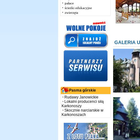
pałace
ścieżki edukacyjne
zwierzęta
GALERIA 
Pasma górskie
Rudawy Janowickie
Lokalni producenci siłą
Karkonoszy
Skocznie narciarskie w
Karkonoszach