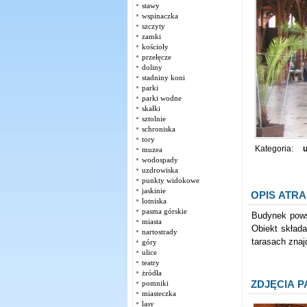
stawy
wspinaczka
szczyty
zamki
kościoły
przełęcze
doliny
stadniny koni
parki
parki wodne
skałki
sztolnie
schroniska
tory
Kategoria:
u
muzea
wodospady
uzdrowiska
punkty widokowe
jaskinie
OPIS ATRA
lotniska
pasma górskie
Budynek pows
miasta
Obiekt skład
nartostrady
tarasach znaj
góry
ulice
teatry
żródła
ZDJĘCIA 
pomniki
miasteczka
lasy