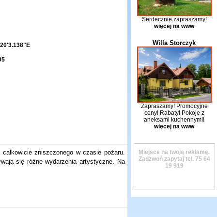
Serdecznie zapraszamy!
więcej na www
Willa Storczyk
20'3.138"E
05
Zapraszamy! Promocyjne
ceny! Rabaty! Pokoje z
aneksami kuchennymi!
więcej na www
 całkowicie zniszczonego w czasie pożaru.
Miejsce na twoją reklamę.
Zadzwoń zapytaj tel.
75 64
wają się różne wydarzenia artystyczne. Na
19 919