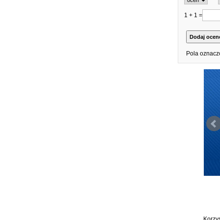
1 + 1 =
Pola oznacz
Korzy