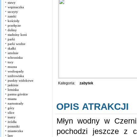
stawy
wspinaczka
szczyty
zamki
kościoły
przełęcze
doliny
stadniny koni
parki
parki wodne
skałki
sztolnie
schroniska
tory
muzea
wodospady
uzdrowiska
punkty widokowe
Kategoria:
zabytek
jaskinie
lotniska
pasma górskie
miasta
OPIS ATRAKCJI
nartostrady
góry
ulice
teatry
Młyn wodny w Czerni
żródła
pomniki
pochodzi jeszcze z c
miasteczka
lasy