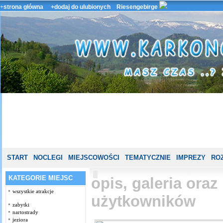
+
strona główna
+dodaj do ulubionych
Riesengebirge
START
NOCLEGI
MIEJSCOWOŚCI
TEMATYCZNIE
IMPREZY
ROZ
KATEGORIE MIEJSC
opis, galeria ora
wszystkie atrakcje
użytkowników
zabytki
nartostrady
jeziora