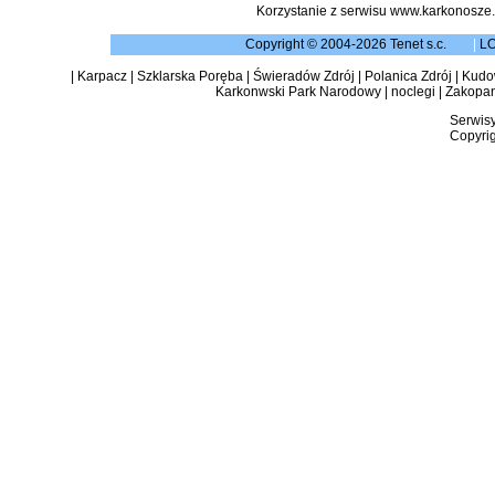
Korzystanie z serwisu www.karkonosze.
Copyright © 2004-2026 Tenet s.c.
|
L
|
Karpacz
|
Szklarska Poręba
|
Świeradów Zdrój
|
Polanica Zdrój
|
Kudow
Karkonwski Park Narodowy
|
noclegi
|
Zakopa
Serwisy
Copyrig