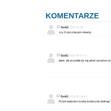
KOMENTARZE
Gość
|
2023-01-03
czy 6 stycznia jest otwarty
Gość
|
2015-09-01
-
4
fajne, ale przydała by się jakaś wyraźna st
Gość
|
2014-05-19
-
5
Przed wejściem trzeba koniecznie dotknąć 