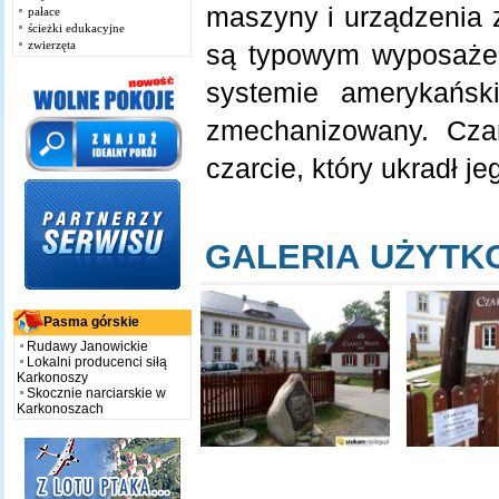
maszyny i urządzenia 
pałace
ścieżki edukacyjne
zwierzęta
są typowym wyposaże
systemie amerykańsk
zmechanizowany. Czar
czarcie, który ukradł j
GALERIA UŻYT
Pasma górskie
Rudawy Janowickie
Lokalni producenci siłą
Karkonoszy
Skocznie narciarskie w
Karkonoszach