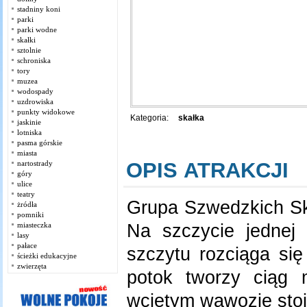
stadniny koni
parki
parki wodne
skałki
sztolnie
schroniska
tory
muzea
wodospady
uzdrowiska
punkty widokowe
Kategoria:
skałka
jaskinie
lotniska
pasma górskie
miasta
OPIS ATRAKCJI
nartostrady
góry
ulice
teatry
Grupa Szwedzkich Sk
żródła
pomniki
Na szczycie jednej 
miasteczka
lasy
pałace
szczytu rozciąga si
ścieżki edukacyjne
zwierzęta
potok tworzy ciąg 
wciętym wąwozie stoi