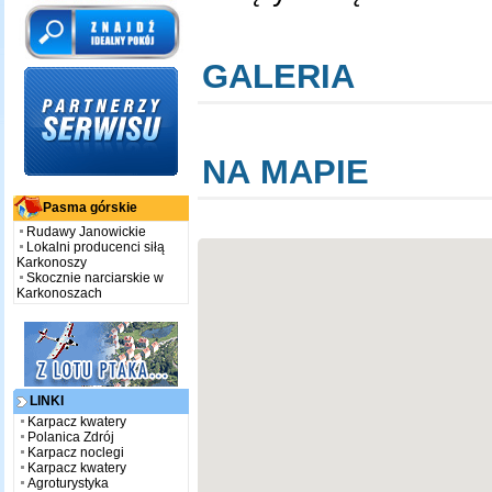
GALERIA
NA MAPIE
Pasma górskie
Rudawy Janowickie
Lokalni producenci siłą
Karkonoszy
Skocznie narciarskie w
Karkonoszach
LINKI
Karpacz kwatery
Polanica Zdrój
Karpacz noclegi
Karpacz kwatery
Agroturystyka