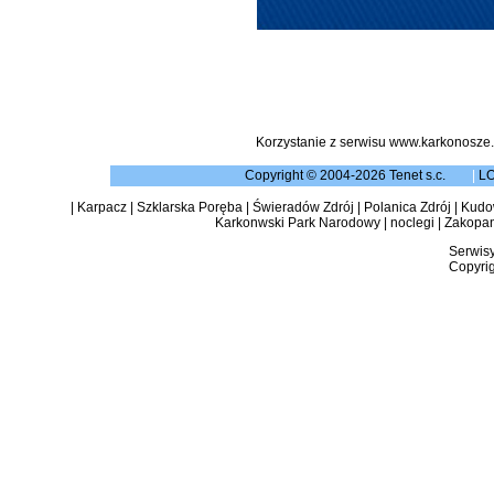
Korzystanie z serwisu www.karkonosze.
Copyright © 2004-2026 Tenet s.c.
|
L
|
Karpacz
|
Szklarska Poręba
|
Świeradów Zdrój
|
Polanica Zdrój
|
Kudow
Karkonwski Park Narodowy
|
noclegi
|
Zakopa
Serwisy
Copyrig