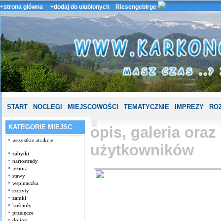
+
strona główna
+dodaj do ulubionych
Riesengebirge
START
NOCLEGI
MIEJSCOWOŚCI
TEMATYCZNIE
IMPREZY
ROZ
KATEGORIE MIEJSC
opis, galeria ora
wszystkie atrakcje
użytkowników
zabytki
nartostrady
jeziora
stawy
wspinaczka
szczyty
zamki
kościoły
przełęcze
doliny