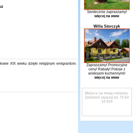
64
Serdecznie zapraszamy!
więcej na www
Willa Storczyk
owie XIX wieku dzięki religijnym emigrantom.
Zapraszamy! Promocyjne
ceny! Rabaty! Pokoje z
aneksami kuchennymi!
więcej na www
Miejsce na twoją reklamę.
Zadzwoń zapytaj tel.
75 64
19 919