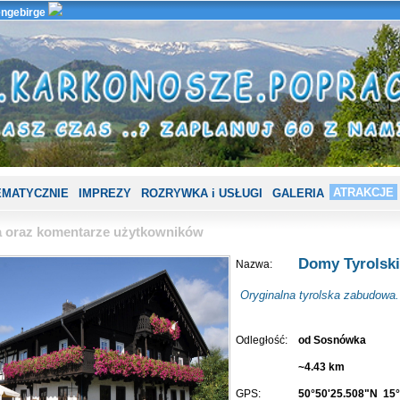
ngebirge
ATRAKCJE
EMATYCZNIE
IMPREZY
ROZRYWKA i USŁUGI
GALERIA
ia oraz komentarze użytkowników
Domy Tyrolski
Nazwa:
Oryginalna tyrolska zabudowa.
Odległość:
od Sosnówka
~4.43 km
GPS:
50°50'25.508"N 15°