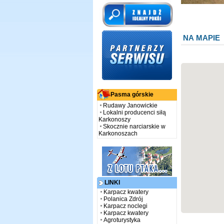
NA MAPIE
Pasma górskie
Rudawy Janowickie
Lokalni producenci siłą
Karkonoszy
Skocznie narciarskie w
Karkonoszach
LINKI
Karpacz kwatery
Polanica Zdrój
Karpacz noclegi
Karpacz kwatery
Agroturystyka