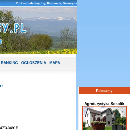
Dziś są imieniny: Izy, Rajmunda, Seweryna
RANKING
OGŁOSZENIA
MAPA
e
Polecamy
Agroturystyka Sokolik
47'3.349"E