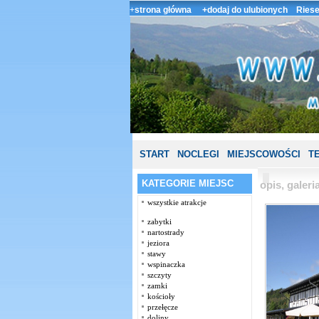
+
strona główna
+dodaj do ulubionych
Riese
START
NOCLEGI
MIEJSCOWOŚCI
T
KATEGORIE MIEJSC
opis, galer
wszystkie atrakcje
zabytki
nartostrady
jeziora
stawy
wspinaczka
szczyty
zamki
kościoły
przełęcze
doliny