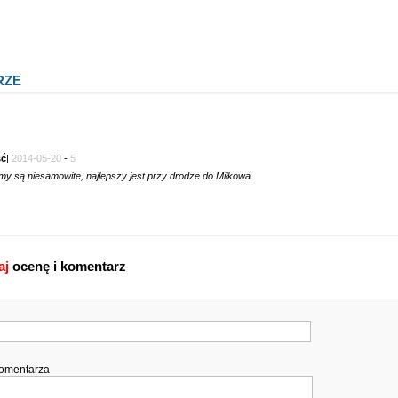
RZE
ć
|
2014-05-20
-
5
my są niesamowite, najlepszy jest przy drodze do Miłkowa
aj
ocenę i komentarz
komentarza