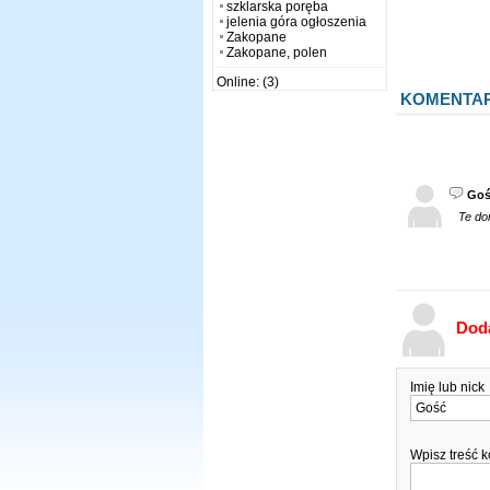
szklarska poręba
jelenia góra ogłoszenia
Zakopane
Zakopane, polen
Online: (3)
KOMENTA
Goś
Te do
Dod
Imię lub nick
Wpisz treść 