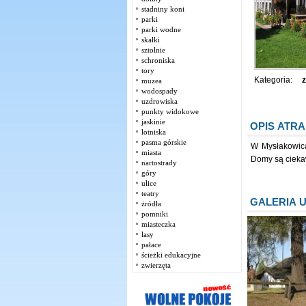
stadniny koni
parki
parki wodne
skałki
sztolnie
schroniska
tory
Kategoria:
z
muzea
wodospady
uzdrowiska
punkty widokowe
jaskinie
OPIS ATRA
lotniska
pasma górskie
W Mysłakowica
miasta
Domy są ciekaw
nartostrady
góry
ulice
teatry
GALERIA 
żródła
pomniki
miasteczka
lasy
pałace
ścieżki edukacyjne
zwierzęta