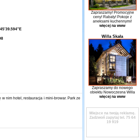
Zapraszamy! Promocyjne
ceny! Rabaty! Pokoje z
aneksami kuchennymi!
więcej na www
45'39.594"E
Willa Skała
98
Zapraszamy do nowego
obiektu Nowoczesna Willa
więcej na www
w nim hotel, restauracja i mini-browar. Park ze
Miejsce na twoją reklamę.
Zadzwoń zapytaj tel.
75 64
19 919