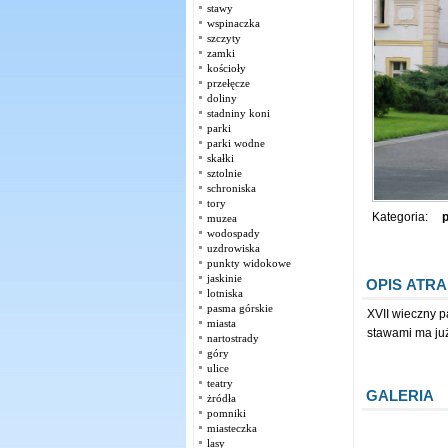
stawy
wspinaczka
szczyty
zamki
kościoły
przełęcze
doliny
stadniny koni
parki
parki wodne
skałki
sztolnie
schroniska
tory
Kategoria:
p
muzea
wodospady
uzdrowiska
punkty widokowe
jaskinie
OPIS ATRA
lotniska
pasma górskie
XVII wieczny p
miasta
stawami ma już
nartostrady
góry
ulice
teatry
GALERIA
żródła
pomniki
miasteczka
lasy