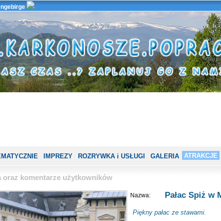
ngebirge
ATRAKCJE
EMATYCZNIE
IMPREZY
ROZRYWKA i USŁUGI
GALERIA
ia oraz komentarze użytkowników
Pałac Spiż w 
Nazwa:
Piękny pałac ze stawami.