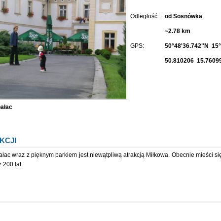
Odległość:
od Sosnówka
~2.78 km
GPS:
50°48'36.742"N 15°
50.810206 15.7609
ałac
KCJI
ałac wraz z pięknym parkiem jest niewątpliwą atrakcją Miłkowa. Obecnie mieści się 
 200 lat.