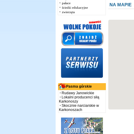
pałace
NA MAPIE
ścieżki edukacyjne
zwierzęta
Pasma górskie
Rudawy Janowickie
Lokalni producenci siłą
Karkonoszy
Skocznie narciarskie w
Karkonoszach