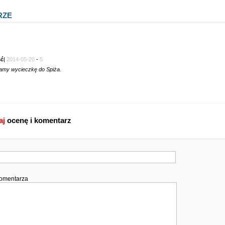
RZE
ć
|
2014-05-20
-
5
amy wycieczkę do Spiża.
aj
ocenę i komentarz
komentarza