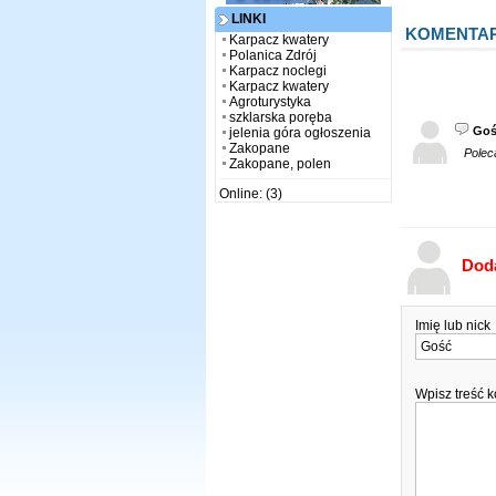
LINKI
KOMENTA
Karpacz kwatery
Polanica Zdrój
Karpacz noclegi
Karpacz kwatery
Agroturystyka
szklarska poręba
Goś
jelenia góra ogłoszenia
Zakopane
Polec
Zakopane, polen
Online: (3)
Dod
Imię lub nick
Wpisz treść 