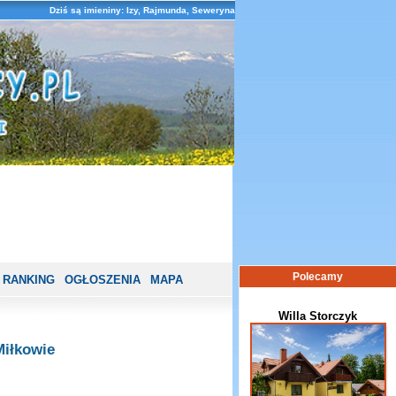
Dziś są imieniny: Izy, Rajmunda, Seweryna
Polecamy
RANKING
OGŁOSZENIA
MAPA
Willa Storczyk
Miłkowie