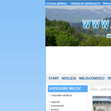
+
strona główna
+dodaj do ulubionych
Riese
START
NOCLEGI
MIEJSCOWOŚCI
T
KATEGORIE MIEJSC
opis, galer
wszystkie atrakcje
zabytki
nartostrady
jeziora