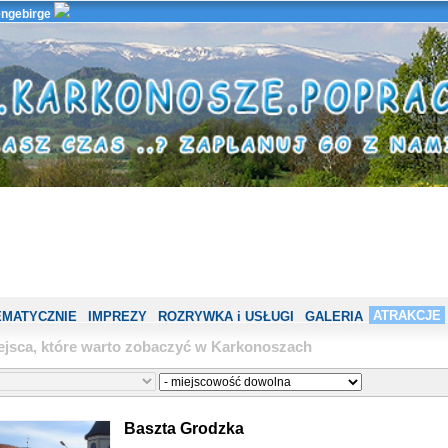
ngebirge
ATRAKCJE
EMATYCZNIE
IMPREZY
ROZRYWKA i USŁUGI
GALERIA
ejsca, które warto zobaczyć w Karkonoszach
Baszta Grodzka