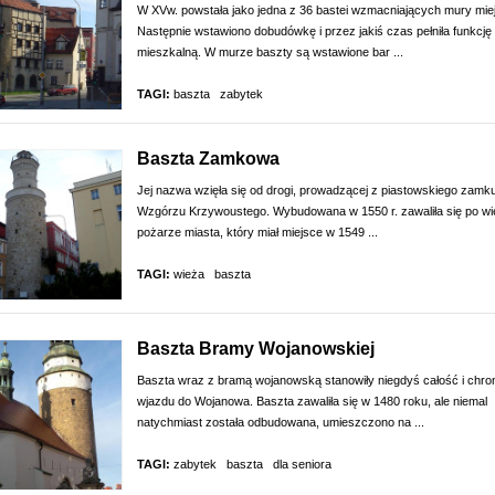
W XVw. powstała jako jedna z 36 bastei wzmacniających mury miej
Następnie wstawiono dobudówkę i przez jakiś czas pełniła funkcję
mieszkalną. W murze baszty są wstawione bar ...
TAGI:
baszta
zabytek
Baszta Zamkowa
Jej nazwa wzięła się od drogi, prowadzącej z piastowskiego zamk
Wzgórzu Krzywoustego. Wybudowana w 1550 r. zawaliła się po wi
pożarze miasta, który miał miejsce w 1549 ...
TAGI:
wieża
baszta
Baszta Bramy Wojanowskiej
Baszta wraz z bramą wojanowską stanowiły niegdyś całość i chron
wjazdu do Wojanowa. Baszta zawaliła się w 1480 roku, ale niemal
natychmiast została odbudowana, umieszczono na ...
TAGI:
zabytek
baszta
dla seniora