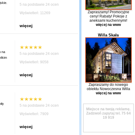
skie.
5 na podstawie 24 ocen
Zapraszamy! Promocyjne
Wyświetleń: 11269
ceny! Rabaty! Pokoje z
aneksami kuchennymi!
więcej na www
więcej
Willa Skała
u na
5 na podstawie 24 ocen
elkim
Wyświetleń: 9058
więcej
Zapraszamy do nowego
obiektu Nowoczesna Willa
więcej na www
iły
5 na podstawie 24 ocen
Miejsce na twoją reklamę.
Zadzwoń zapytaj tel.
75 64
Wyświetleń: 7909
19 919
więcej