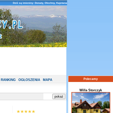
Dziś są imieniny: Donaty, Olechny, Kajetana
Polecamy
RANKING
OGŁOSZENIA
MAPA
Willa Storczyk