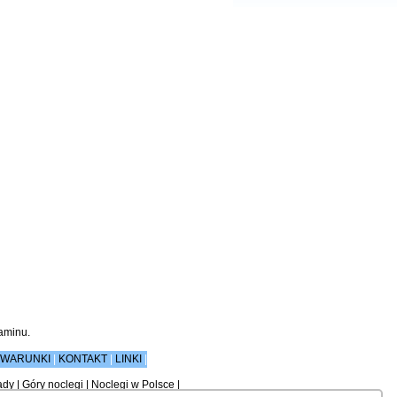
aminu
.
WARUNKI
|
KONTAKT
|
LINKI
|
ady
|
Góry noclegi
|
Noclegi w Polsce
|