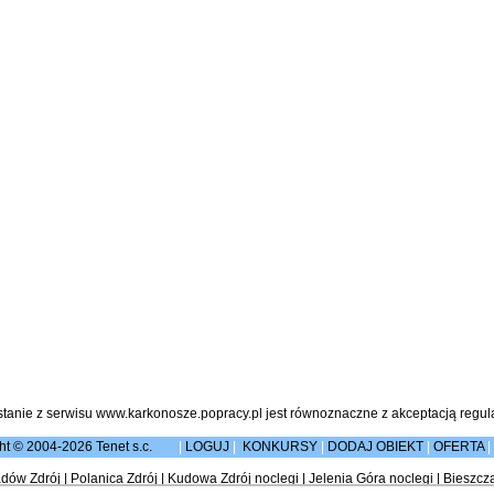
stanie z serwisu www.karkonosze.popracy.pl jest równoznaczne z akceptacją
regul
ht © 2004-2026 Tenet s.c.
|
LOGUJ
|
KONKURSY
|
DODAJ OBIEKT
|
OFERTA
|
dów Zdrój
|
Polanica Zdrój
|
Kudowa Zdrój noclegi
|
Jelenia Góra noclegi
|
Bieszcz