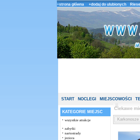
+
strona główna
+dodaj do ulubionych
Riese
START
NOCLEGI
MIEJSCOWOŚCI
T
Ciekawe mi
KATEGORIE MIEJSC
wszystkie atrakcje
zabytki
nartostrady
jeziora