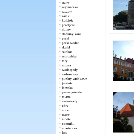
stawy
wspinaczka
szczyty
zamki
kościoły
przełęcze
doliny
stadniny koni
parki
parki wodne
skałki
sztolnie
schroniska
tory
muzea
wodospady
uzdrowiska
punkty widokowe
jaskinie
lotniska
pasma górskie
miasta
nartostrady
góry
ulice
teatry
żródła
pomniki
miasteczka
lasy