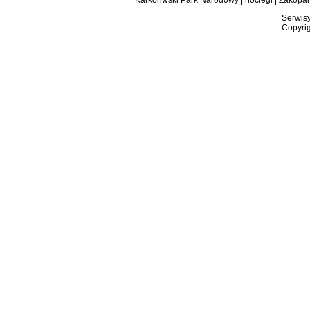
Karkonwski Park Narodowy
|
noclegi
|
Zakopa
Serwisy
Copyrig