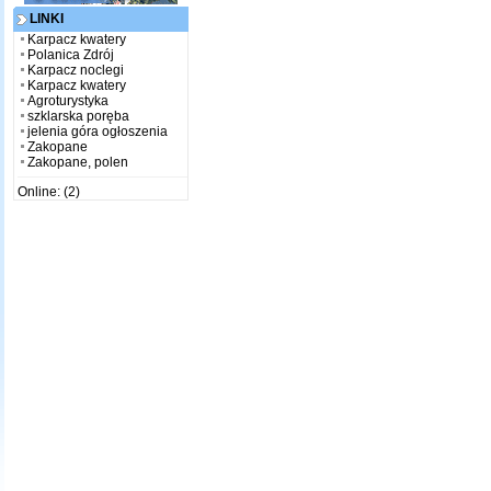
LINKI
Karpacz kwatery
Polanica Zdrój
Karpacz noclegi
Karpacz kwatery
Agroturystyka
szklarska poręba
jelenia góra ogłoszenia
Zakopane
Zakopane, polen
Online: (2)