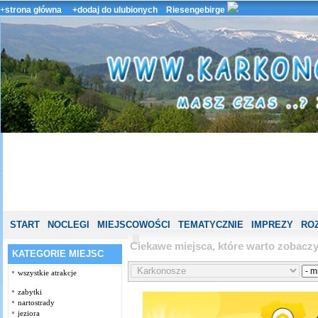
+
strona główna
+dodaj do ulubionych
Riesengebirge
START
NOCLEGI
MIEJSCOWOŚCI
TEMATYCZNIE
IMPREZY
ROZ
Ciekawe miejsca, które warto zobac
KATEGORIE MIEJSC
wszystkie atrakcje
zabytki
nartostrady
jeziora