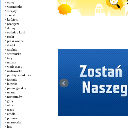
stawy
wspinaczka
szczyty
zamki
kościoły
przełęcze
doliny
stadniny koni
parki
parki wodne
skałki
sztolnie
schroniska
tory
muzea
wodospady
uzdrowiska
punkty widokowe
jaskinie
lotniska
pasma górskie
miasta
nartostrady
góry
ulice
teatry
żródła
pomniki
miasteczka
lasy