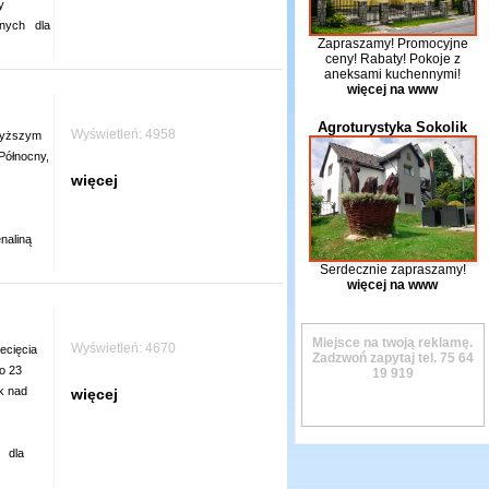
y
wnych
dla
Zapraszamy! Promocyjne
ceny! Rabaty! Pokoje z
aneksami kuchennymi!
więcej na www
Agroturystyka Sokolik
Wyświetleń: 4958
wyższym
Północny,
więcej
naliną
Serdecznie zapraszamy!
więcej na www
Miejsce na twoją reklamę.
Wyświetleń: 4670
ecięcia
Zadzwoń zapytaj tel.
75 64
ko 23
19 919
k nad
więcej
dla