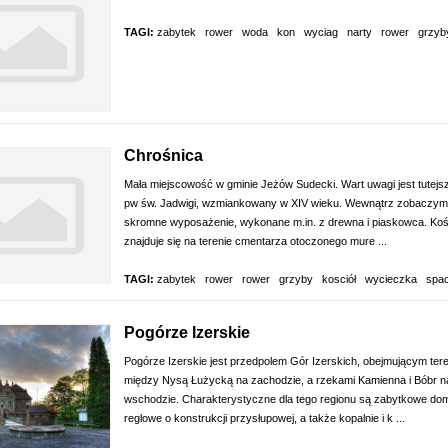
TAGI:
zabytek
rower
woda
kon
wyciag
narty
rower
grzyb
Chrośnica
Mała miejscowość w gminie Jeżów Sudecki. Wart uwagi jest tutejsz
pw św. Jadwigi, wzmiankowany w XIV wieku. Wewnątrz zobaczym
skromne wyposażenie, wykonane m.in. z drewna i piaskowca. Koś
znajduje się na terenie cmentarza otoczonego mure ...
TAGI:
zabytek
rower
rower
grzyby
kosciół
wycieczka
spa
Pogórze Izerskie
Pogórze Izerskie jest przedpolem Gór Izerskich, obejmującym ter
między Nysą Łużycką na zachodzie, a rzekami Kamienna i Bóbr n
wschodzie. Charakterystyczne dla tego regionu są zabytkowe do
reglowe o konstrukcji przysłupowej, a także kopalnie i k ...