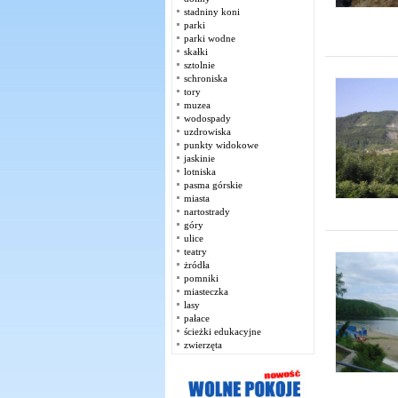
stadniny koni
parki
parki wodne
skałki
sztolnie
schroniska
tory
muzea
wodospady
uzdrowiska
punkty widokowe
jaskinie
lotniska
pasma górskie
miasta
nartostrady
góry
ulice
teatry
żródła
pomniki
miasteczka
lasy
pałace
ścieżki edukacyjne
zwierzęta