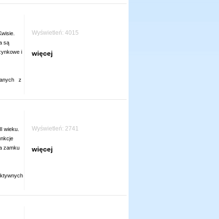
Wyświetleń: 4015
wisie.
a są
zynkowe i
więcej
hanych
z
Wyświetleń: 2741
I wieku.
unkcje
na zamku
więcej
aktywnych