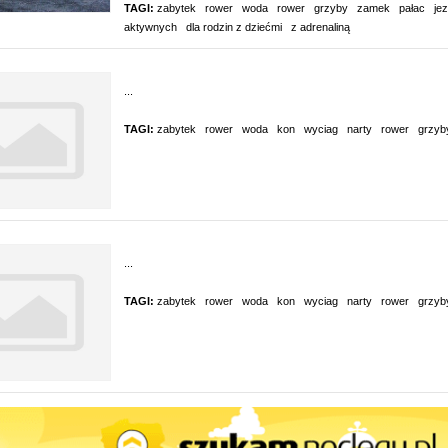
TAGI:
zabytek
rower
woda
rower
grzyby
zamek
pałac
jez
aktywnych
dla rodzin z dziećmi
z adrenaliną
...
TAGI:
zabytek
rower
woda
kon
wyciag
narty
rower
grzyb
...
TAGI:
zabytek
rower
woda
kon
wyciag
narty
rower
grzyb