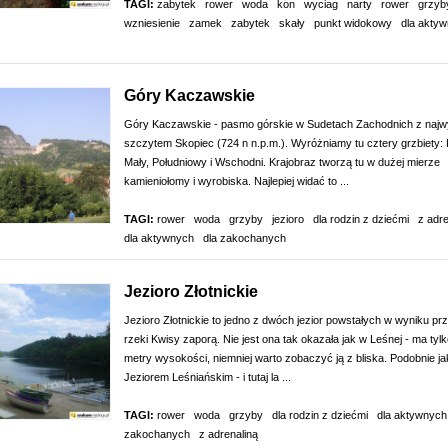
TAGI:
zabytek
rower
woda
kon
wyciag
narty
rower
grzyb
wzniesienie
zamek
zabytek
skały
punkt widokowy
dla akty
Góry Kaczawskie
Góry Kaczawskie - pasmo górskie w Sudetach Zachodnich z naj
szczytem Skopiec (724 n n.p.m.). Wyróżniamy tu cztery grzbiety: 
Mały, Południowy i Wschodni. Krajobraz tworzą tu w dużej mierze
kamieniołomy i wyrobiska. Najlepiej widać to ...
TAGI:
rower
woda
grzyby
jezioro
dla rodzin z dziećmi
z adre
dla aktywnych
dla zakochanych
Jezioro Złotnickie
Jezioro Złotnickie to jedno z dwóch jezior powstałych w wyniku prz
rzeki Kwisy zaporą. Nie jest ona tak okazała jak w Leśnej - ma tyl
metry wysokości, niemniej warto zobaczyć ją z bliska. Podobnie ja
Jeziorem Leśniańskim - i tutaj la ...
TAGI:
rower
woda
grzyby
dla rodzin z dziećmi
dla aktywnych
zakochanych
z adrenaliną