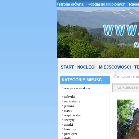
+
strona główna
+dodaj do ulubionych
Riese
START
NOCLEGI
MIEJSCOWOŚCI
T
Ciekawe mi
KATEGORIE MIEJSC
wszystkie atrakcje
zabytki
nartostrady
jeziora
stawy
wspinaczka
szczyty
zamki
kościoły
przełęcze
doliny