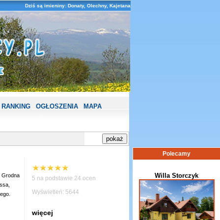
Dziś są imieniny: Donaty, Olechny, Kajetana
RANKING
OGŁOSZENIA
MAPA
Polecamy
Willa Storczyk
e Grodna
5 na podstawie 24 ocen
ssa,
Wyświetleń: 5644
iego.
więcej