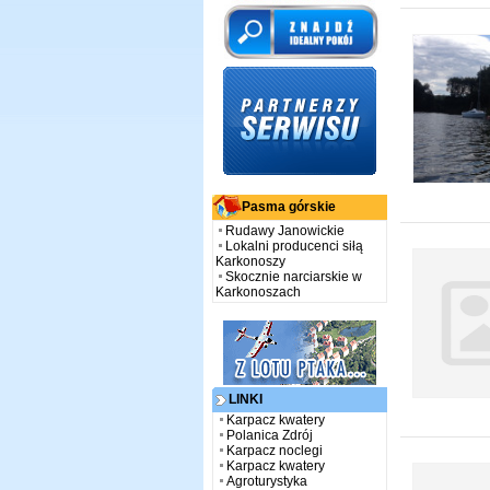
Pasma górskie
Rudawy Janowickie
Lokalni producenci siłą
Karkonoszy
Skocznie narciarskie w
Karkonoszach
LINKI
Karpacz kwatery
Polanica Zdrój
Karpacz noclegi
Karpacz kwatery
Agroturystyka