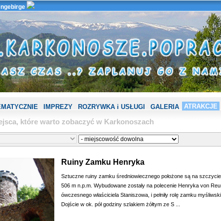
ngebirge
ATRAKCJE
EMATYCZNIE
IMPREZY
ROZRYWKA i USŁUGI
GALERIA
ejsca, które warto zobaczyć w Karkonoszach
Ruiny Zamku Henryka
Sztuczne ruiny zamku średniowiecznego położone są na szczyci
506 m n.p.m. Wybudowane zostały na polecenie Henryka von Reu
ówczesnego właściciela Staniszowa, i pełniły rolę zamku myśliwsk
Dojście w ok. pół godziny szlakiem żółtym ze S ...