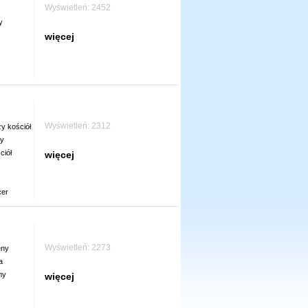
Wyświetleń: 2452
y
więcej
Wyświetleń: 2312
y kościół
y
ciół
więcej
cer
Wyświetleń: 2273
eny
a
my
więcej