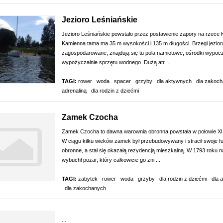
Jezioro Leśniańskie
Jezioro Leśniańskie powstało przez postawienie zapory na rzece K
Kamienna tama ma 35 m wysokości i 135 m długości. Brzegi jezior
zagospodarowane, znajdują się tu pola namiotowe, ośrodki wypoc
wypożyczalnie sprzętu wodnego. Dużą atr ...
TAGI:
rower
woda
spacer
grzyby
dla aktywnych
dla zakoc
adrenaliną
dla rodzin z dziećmi
Zamek Czocha
Zamek Czocha to dawna warownia obronna powstała w połowie XII
W ciągu kilku wieków zamek był przebudowywany i stracił swoje f
obronne, a stał się okazałą rezydencją mieszkalną. W 1793 roku 
wybuchł pożar, który całkowicie go zni ...
TAGI:
zabytek
rower
woda
grzyby
dla rodzin z dziećmi
dla 
dla zakochanych
...