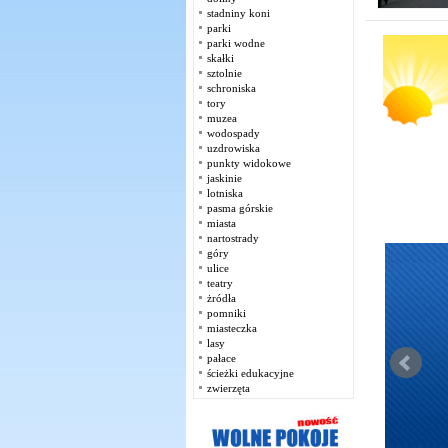
stadniny koni
parki
parki wodne
skałki
sztolnie
schroniska
tory
muzea
wodospady
uzdrowiska
punkty widokowe
jaskinie
lotniska
pasma górskie
miasta
nartostrady
góry
ulice
teatry
żródła
pomniki
miasteczka
lasy
pałace
ścieżki edukacyjne
zwierzęta