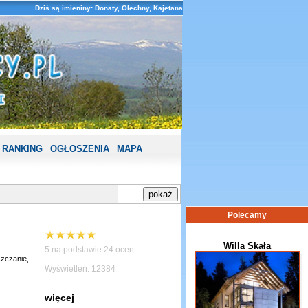
Dziś są imieniny: Donaty, Olechny, Kajetana
RANKING
OGŁOSZENIA
MAPA
Polecamy
Willa Skała
5 na podstawie 24 ocen
szczanie,
Wyświetleń: 12384
więcej