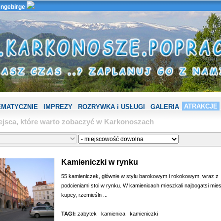
ngebirge
ATRAKCJE
EMATYCZNIE
IMPREZY
ROZRYWKA i USŁUGI
GALERIA
ejsca, które warto zobaczyć w Karkonoszach
Kamieniczki w rynku
55 kamieniczek, głównie w stylu barokowym i rokokowym, wraz z
podcieniami stoi w rynku. W kamienicach mieszkali najbogatsi mie
kupcy, rzemieśln ...
TAGI:
zabytek
kamienica
kamieniczki