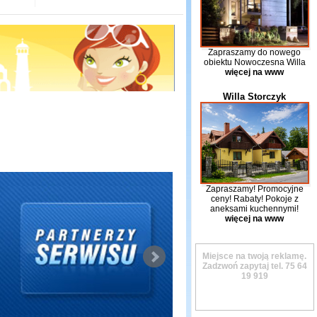
Zapraszamy do nowego
obiektu Nowoczesna Willa
więcej na www
Willa Storczyk
Zapraszamy! Promocyjne
ceny! Rabaty! Pokoje z
aneksami kuchennymi!
więcej na www
Miejsce na twoją reklamę.
Zadzwoń zapytaj tel.
75 64
19 919