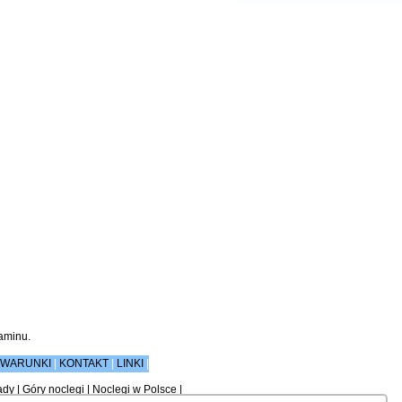
aminu
.
WARUNKI
|
KONTAKT
|
LINKI
|
ady
|
Góry noclegi
|
Noclegi w Polsce
|