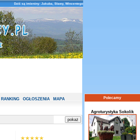
Dziś są imieniny: Jakuba, Sławy, Wincentego
Polecamy
RANKING
OGŁOSZENIA
MAPA
Agroturystyka Sokolik