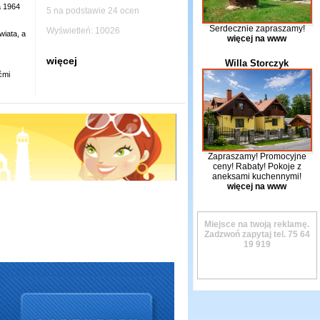
a 1964
5 na podstawie 24 ocen
Serdecznie zapraszamy!
Wyświetleń: 10026
iata, a
więcej na www
więcej
Willa Storczyk
ćmi
Zapraszamy! Promocyjne
ceny! Rabaty! Pokoje z
aneksami kuchennymi!
więcej na www
Miejsce na twoją reklamę.
Zadzwoń zapytaj tel.
75 64
19 919