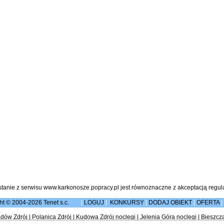
stanie z serwisu www.karkonosze.popracy.pl jest równoznaczne z akceptacją
regul
ht © 2004-2026 Tenet s.c.
|
LOGUJ
|
KONKURSY
|
DODAJ OBIEKT
|
OFERTA
|
dów Zdrój
|
Polanica Zdrój
|
Kudowa Zdrój noclegi
|
Jelenia Góra noclegi
|
Bieszcz