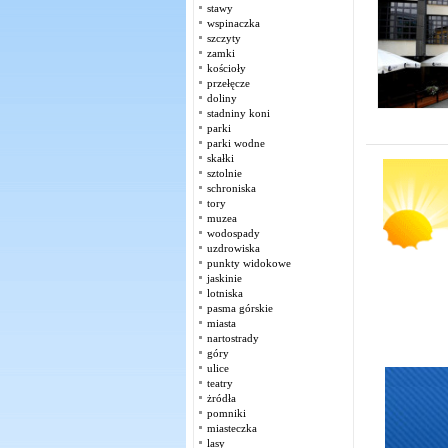
stawy
wspinaczka
szczyty
zamki
kościoły
przełęcze
doliny
stadniny koni
parki
parki wodne
skałki
sztolnie
schroniska
tory
muzea
wodospady
uzdrowiska
punkty widokowe
jaskinie
lotniska
pasma górskie
miasta
nartostrady
góry
ulice
teatry
żródła
pomniki
miasteczka
lasy