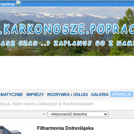
ngebirge
ATRAKCJE
EMATYCZNIE
IMPREZY
ROZRYWKA i USŁUGI
GALERIA
ejsca, które warto zobaczyć w Karkonoszach
Filharmonia Dolnośląska