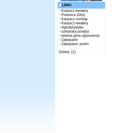
LINKI
Karpacz kwatery
Polanica Zdrój
Karpacz noclegi
Karpacz kwatery
Agroturystyka
szklarska poręba
jelenia góra ogłoszenia
Zakopane
Zakopane, polen
Online: (1)