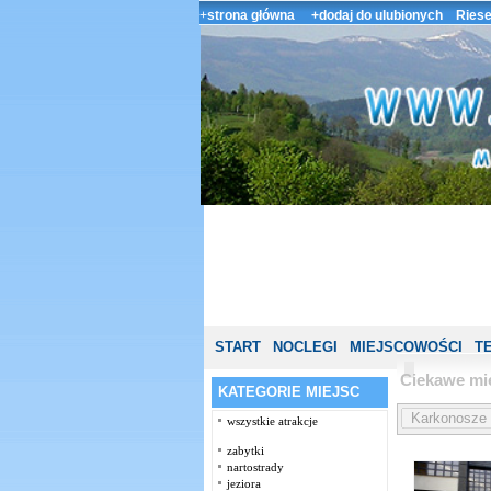
+
strona główna
+dodaj do ulubionych
Riese
START
NOCLEGI
MIEJSCOWOŚCI
T
Ciekawe mi
KATEGORIE MIEJSC
wszystkie atrakcje
zabytki
nartostrady
jeziora