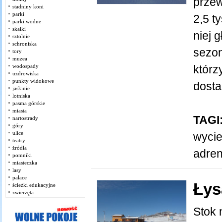
przew
stadniny koni
parki
2,5 t
parki wodne
skałki
niej 
sztolnie
schroniska
sezon
tory
muzea
wodospady
którz
uzdrowiska
punkty widokowe
dostać
jaskinie
lotniska
pasma górskie
miasta
TAGI
nartostrady
góry
ulice
wyci
teatry
żródła
adren
pomniki
miasteczka
lasy
pałace
Łys
ścieżki edukacyjne
zwierzęta
Stok 