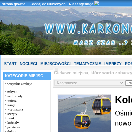
+
strona główna
+dodaj do ulubionych
Riesengebirge
START
NOCLEGI
MIEJSCOWOŚCI
TEMATYCZNIE
IMPREZY
ROZ
Ciekawe miejsca, które warto zobac
KATEGORIE MIEJSC
wszystkie atrakcje
zabytki
Kol
nartostrady
jeziora
stawy
wspinaczka
Ośmio
szczyty
zamki
nowo
kościoły
przełęcze
doliny