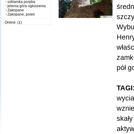
szklarska poręba
średn
jelenia góra ogłoszenia
Zakopane
Zakopane, polen
szczy
Online: (1)
Wybud
Henr
właśc
zamku
pół g
TAGI
wyci
wznie
skały
akty