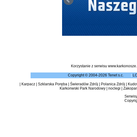
Korzystanie z serwisu www.karkonosze.
Copyright © 2004-2026 Tenet s.c.
|
L
|
Karpacz
|
Szklarska Poręba
|
Świeradów Zdrój
|
Polanica Zdrój
|
Kudow
Karkonwski Park Narodowy
|
noclegi
|
Zakopa
Serwisy
Copyrig