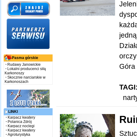
Jelen
dyspo
każda
jedną
Dział
orczy
Pasma górskie
Rudawy Janowickie
Góra .
Lokalni producenci siłą
Karkonoszy
Skocznie narciarskie w
Karkonoszach
TAGI
nart
LINKI
Rui
Karpacz kwatery
Polanica Zdrój
Karpacz noclegi
Karpacz kwatery
Sztuc
Agroturystyka