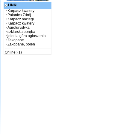
LINKI
Karpacz kwatery
Polanica Zdrój
Karpacz noclegi
Karpacz kwatery
Agroturystyka
szklarska poręba
jelenia góra ogłoszenia
Zakopane
Zakopane, polen
Online: (1)