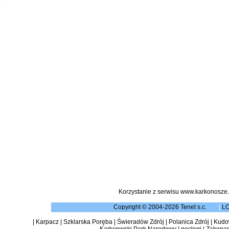
Korzystanie z serwisu www.karkonosze.
Copyright © 2004-2026 Tenet s.c.
|
L
|
Karpacz
|
Szklarska Poręba
|
Świeradów Zdrój
|
Polanica Zdrój
|
Kudow