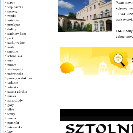
stawy
Pałac powst
wspinaczka
kolejnych w
szczyty
- 1844. Obe
zamki
park w styl
kościoły
przełęcze
doliny
TAGI:
zaby
stadniny koni
zakochany
parki
parki wodne
skałki
sztolnie
schroniska
tory
muzea
wodospady
uzdrowiska
punkty widokowe
jaskinie
lotniska
pasma górskie
miasta
nartostrady
góry
ulice
teatry
żródła
pomniki
miasteczka
lasy