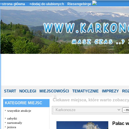
+
strona główna
+dodaj do ulubionych
Riesengebirge
START
NOCLEGI
MIEJSCOWOŚCI
TEMATYCZNIE
IMPREZY
ROZ
Ciekawe miejsca, które warto zobac
KATEGORIE MIEJSC
wszystkie atrakcje
zabytki
Pałac 
nartostrady
jeziora