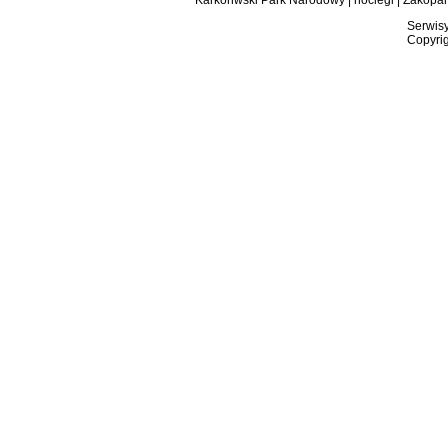
Karkonwski Park Narodowy
|
noclegi
|
Zakopa
Serwisy
Copyrig